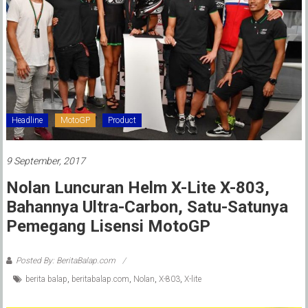
Headline
MotoGP
Product
9 September, 2017
Nolan Luncuran Helm X-Lite X-803,
Bahannya Ultra-Carbon, Satu-Satunya
Pemegang Lisensi MotoGP
Posted By: BeritaBalap.com
berita balap
,
beritabalap.com
,
Nolan
,
X-803
,
X-lite