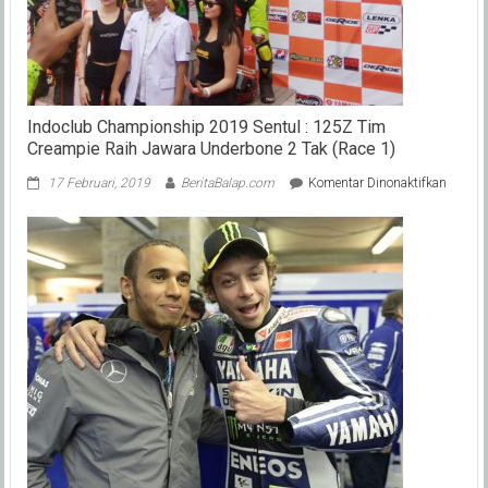
Indoclub Championship 2019 Sentul : 125Z Tim
Creampie Raih Jawara Underbone 2 Tak (Race 1)
pada
17 Februari, 2019
BeritaBalap.com
Komentar Dinonaktifkan
Indocl
Champ
2019
Sentul
:
125Z
Tim
Creamp
Raih
Jawara
Underb
2
Tak
(Race
1)