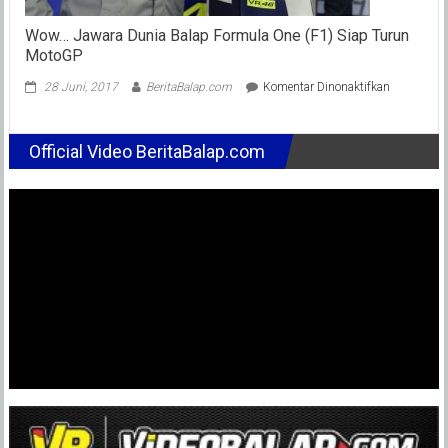
Wow… Jawara Dunia Balap Formula One (F1) Siap Turun
MotoGP
pada
28 Juni, 2017
BeritaBalap.com
Komentar Dinonaktifkan
Wow…
Jawara
Dunia
Official Video BeritaBalap.com
Balap
Formula
One
(F1)
Siap
Turun
MotoGP