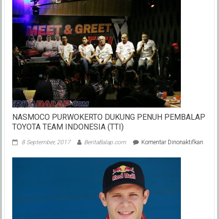
NASMOCO PURWOKERTO DUKUNG PENUH PEMBALAP
TOYOTA TEAM INDONESIA (TTI)
pada
8 September, 2017
BeritaBalap.com
Komentar Dinonaktifkan
NAS
PURW
DUK
PENU
PEMB
TOYO
TEAM
INDO