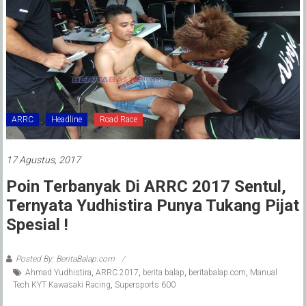
ARRC
Headline
Road Race
17 Agustus, 2017
Poin Terbanyak Di ARRC 2017 Sentul,
Ternyata Yudhistira Punya Tukang Pijat
Spesial !
Posted By: BeritaBalap.com
Ahmad Yudhistira
,
ARRC 2017
,
berita balap
,
beritabalap.com
,
Manual
Tech KYT Kawasaki Racing
,
Supersports 600