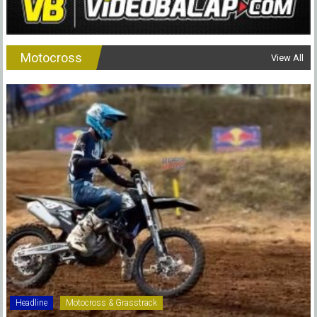
Std
125
Motocross
View All
Headline
Motocross & Grasstrack