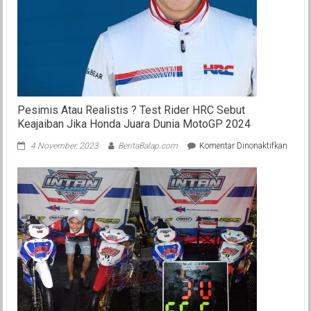
(TTI)
Pesimis Atau Realistis ? Test Rider HRC Sebut
Keajaiban Jika Honda Juara Dunia MotoGP 2024
pada
4 November, 2023
BeritaBalap.com
Komentar Dinonaktifkan
Pesim
Atau
Realis
?
Test
Rider
HRC
Sebut
Keajai
Jika
Honda
Juara
Dunia