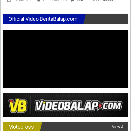
Ratusan
Peserta
Siap
Official Video BeritaBalap.com
Tarung
Shell
bLU
cRU
Yamaha
Enduro
Challenge
Sambas
Pekan
Ini
!
Motocross
View All