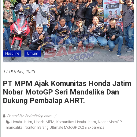
Headline
Umum
17 Oktober, 2023
PT MPM Ajak Komunitas Honda Jatim
Nobar MotoGP Seri Mandalika Dan
Dukung Pembalap AHRT.
Posted By: BeritaBalap.com
Honda Jatim
,
Honda MPM
,
Komunitas Honda Jatim
,
Nobar MotoGP
mandalika
,
Nonton Bareng Ultimate MotoGP 2023 Experience