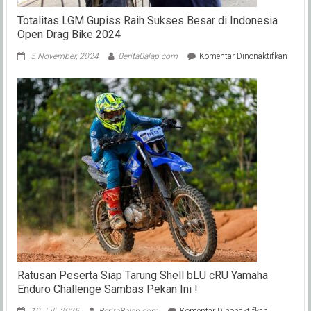
Totalitas LGM Gupiss Raih Sukses Besar di Indonesia
Open Drag Bike 2024
pada
5 November, 2024
BeritaBalap.com
Komentar Dinonaktifkan
Totalit
LGM
Gupis
Raih
Sukse
Besar
di
Indone
Open
Drag
Bike
2024
Ratusan Peserta Siap Tarung Shell bLU cRU Yamaha
Enduro Challenge Sambas Pekan Ini !
pada
19 Juli, 2025
BeritaBalap.com
Komentar Dinonaktifkan