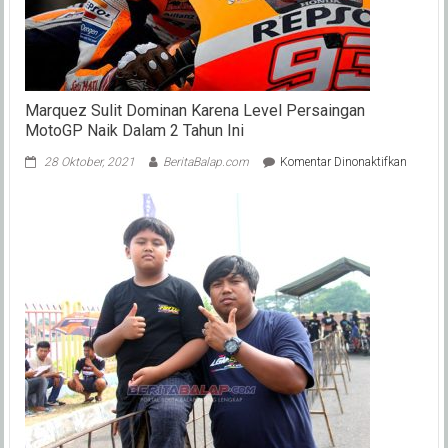
Marquez Sulit Dominan Karena Level Persaingan
MotoGP Naik Dalam 2 Tahun Ini
pada
28 Oktober, 2021
BeritaBalap.com
Komentar Dinonaktifkan
Marque
Sulit
Domina
Karena
Level
Persain
MotoG
Naik
Dalam
2
Tahun
Ini