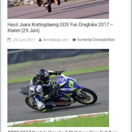
Hasil Juara Kratingdaeng GDS Fun Dragbike 2017 –
Klaten (29 Juni)
pada
29 Juni, 2017
BeritaBalap.com
Komentar Dinonaktifkan
Hasil
Juara
Kratingda
GDS
Fun
Dragbike
2017
–
Klaten
(29
Juni)