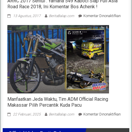
ARRC 2017 Sentul : Yamaha 549 Kaboci Siap Full Asia
Road Race 2018, Ini Komentar Bos Achenk !
pada
13 Agustus, 2017
BeritaBalap.com
Komentar Dinonaktifkan
ARRC
2017
Sentul
:
Yamah
549
Kaboci
Siap
Full
Asia
Road
Race
2018,
Ini
Koment
Manfaatkan Jeda Waktu, Tim ADM Official Racing
Bos
Makassar Pilih Percantik Kuda Pacu
Achenk
!
pada
22 Februari, 2025
BeritaBalap.com
Komentar Dinonaktifkan
Manfaa
Jeda
Waktu,