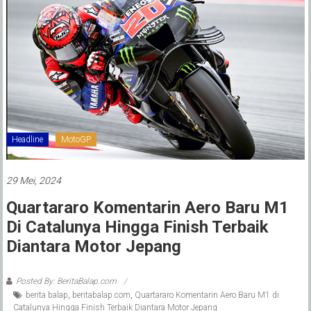
Headline
MotoGP
29 Mei, 2024
Quartararo Komentarin Aero Baru M1
Di Catalunya Hingga Finish Terbaik
Diantara Motor Jepang
Posted By: BeritaBalap.com
berita balap
,
beritabalap.com
,
Quartararo Komentarin Aero Baru M1 di
Catalunya Hingga Finish Terbaik Diantara Motor Jepang