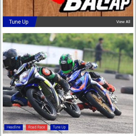
Tune Up
View All
Headline
Road Race
Tune Up