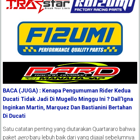
BACA (JUGA) : Kenapa Pengumuman Rider Kedua
Ducati Tidak Jadi Di Mugello Minggu Ini ? Dall’Igna
Inginkan Martin, Marquez Dan Bastianini Bertahan
Di Ducati
Satu catatan penting yang diutarakan Quartararo bahwa
paket
aero
baru lebuh baik dari yang dijajal sebelumnya.