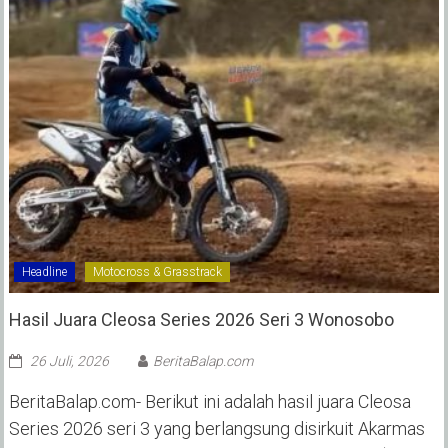
Headline
Motocross & Grasstrack
Hasil Juara Cleosa Series 2026 Seri 3 Wonosobo ‎
26 Juli, 2026
BeritaBalap.com
BeritaBalap.com- Berikut ini adalah hasil juara Cleosa
Series 2026 seri 3 yang berlangsung disirkuit Akarmas