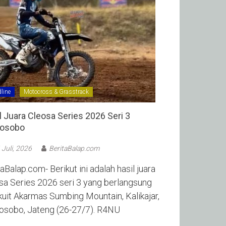
line
Motocross & Grasstrack
l Juara Cleosa Series 2026 Seri 3
sobo ‎
 Juli, 2026
BeritaBalap.com
aBalap.com- Berikut ini adalah hasil juara
sa Series 2026 seri 3 yang berlangsung
rkuit Akarmas Sumbing Mountain, Kalikajar,
sobo, Jateng (26-27/7). R4NU