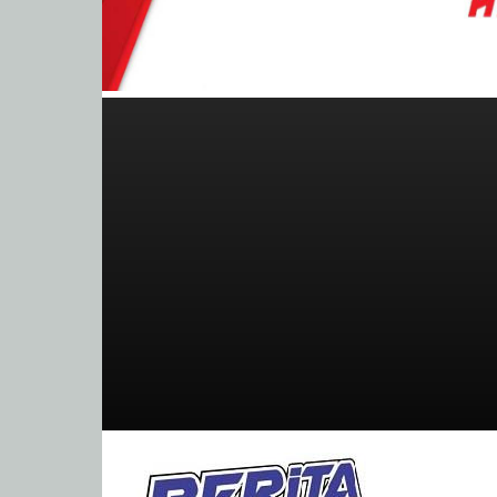
BeritaBalap.com