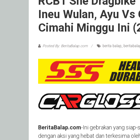
RCB1 She Dragbike 
Ineu Wulan, Ayu Vs G
Cimahi Minggu Ini (2
Posted By: BeritaBalap.com
berita balap
,
beritabal
BeritaBalap.com
-Ini gebrakan yang siap-s
dengan aksi yang hebat dan terkesima ole