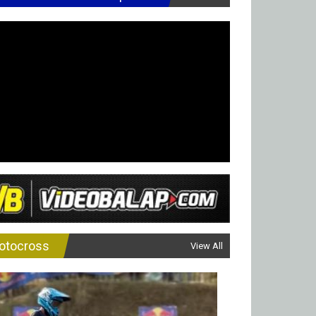
otocross
View All