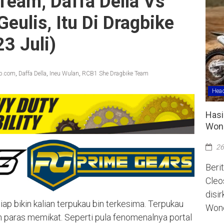
Team, Daffa Della Vs
eulis, Itu Di Dragbike
3 Juli)
ap.com
,
Daffa Della
,
Ineu Wulan
,
RCB1 She Dragbike Team
Head
Hasi
Wono
26
Berit
Cleo
disi
iap bikin kalian terpukau bin terkesima. Terpukau
Wono
h paras memikat. Seperti pula fenomenalnya portal