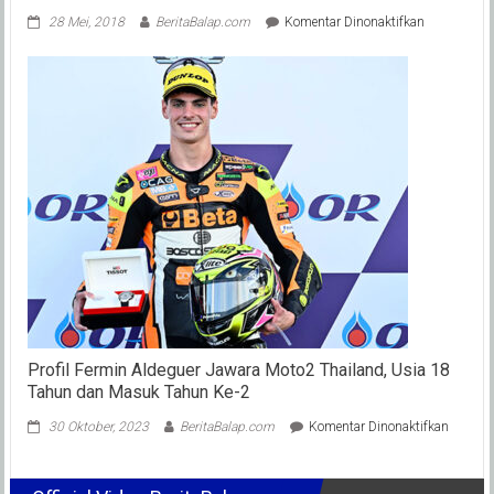
pada
28 Mei, 2018
BeritaBalap.com
Komentar Dinonaktifkan
Latber
SSC
Racing
Start
Dragbike
2018
Semarang
: Edan…
Tembus
516
Starter,
Siap
Berlanjut
!
Profil Fermin Aldeguer Jawara Moto2 Thailand, Usia 18
Tahun dan Masuk Tahun Ke-2
pada
30 Oktober, 2023
BeritaBalap.com
Komentar Dinonaktifkan
Profil
Fermin
Aldegue