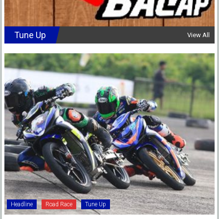
Tune Up
View All
Headline
Road Race
Tune Up