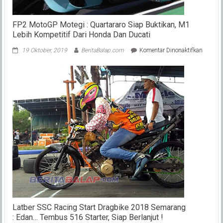
FP2 MotoGP Motegi : Quartararo Siap Buktikan, M1
Lebih Kompetitif Dari Honda Dan Ducati
pada
19 Oktober, 2019
BeritaBalap.com
Komentar Dinonaktifkan
FP2
MotoG
Motegi
:
Quartar
Siap
Buktika
M1
Lebih
Kompeti
Dari
Honda
Dan
Ducati
Latber SSC Racing Start Dragbike 2018 Semarang
: Edan… Tembus 516 Starter, Siap Berlanjut !