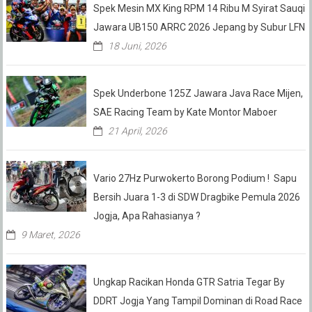
Spek Mesin MX King RPM 14 Ribu M Syirat Sauqi
Jawara UB150 ARRC 2026 Jepang by Subur LFN
18 Juni, 2026
Spek Underbone 125Z Jawara Java Race Mijen,
SAE Racing Team by Kate Montor Maboer
21 April, 2026
Vario 27Hz Purwokerto Borong Podium ! Sapu
Bersih Juara 1-3 di SDW Dragbike Pemula 2026
Jogja, Apa Rahasianya ?
9 Maret, 2026
Ungkap Racikan Honda GTR Satria Tegar By
DDRT Jogja Yang Tampil Dominan di Road Race