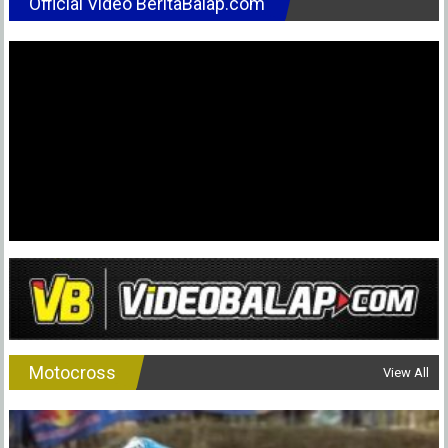
Official Video BeritaBalap.com
Jawara
Moto2
Thailan
Usia
18
Tahun
dan
Masuk
Tahun
Ke-
2
Motocross
View All