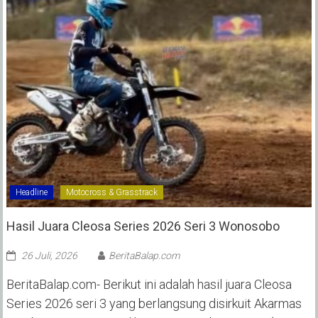
Headline
Motocross & Grasstrack
Hasil Juara Cleosa Series 2026 Seri 3 Wonosobo ‎
26 Juli, 2026
BeritaBalap.com
BeritaBalap.com- Berikut ini adalah hasil juara Cleosa
Series 2026 seri 3 yang berlangsung disirkuit Akarmas