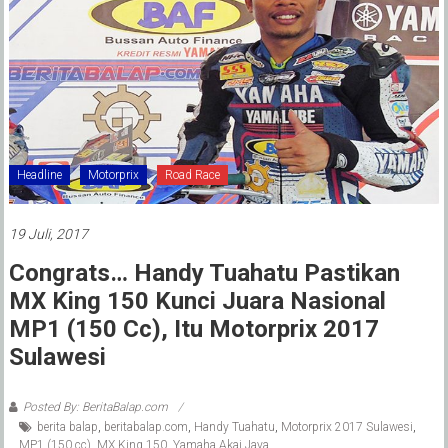
Headline
Motorprix
Road Race
19 Juli, 2017
Congrats… Handy Tuahatu Pastikan
MX King 150 Kunci Juara Nasional
MP1 (150 Cc), Itu Motorprix 2017
Sulawesi
Posted By: BeritaBalap.com
berita balap
,
beritabalap.com
,
Handy Tuahatu
,
Motorprix 2017 Sulawesi
,
MP1 (150 cc)
,
MX King 150
,
Yamaha Akai Jaya