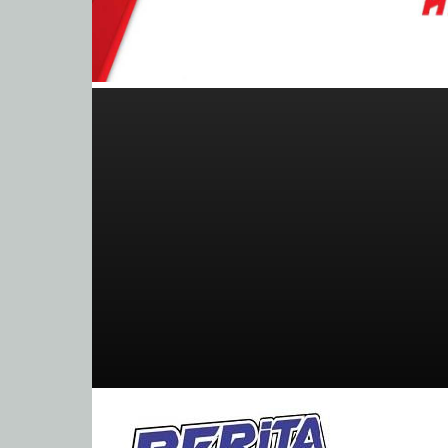
BeritaBalap.com