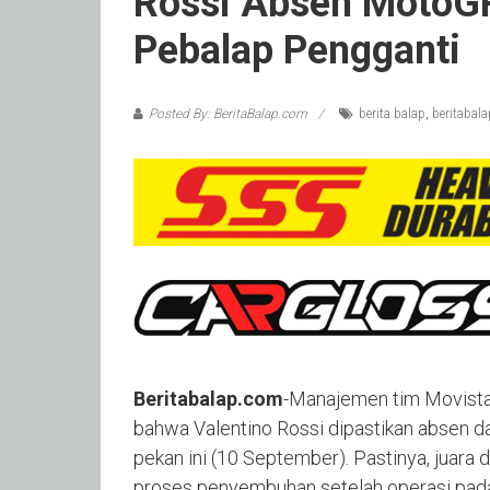
Rossi Absen MotoG
Pebalap Pengganti
Posted By: BeritaBalap.com
berita balap
,
beritabal
Beritabalap.com
-Manajemen tim Movista
bahwa Valentino Rossi dipastikan absen da
pekan ini (10 September). Pastinya, juara 
proses penyembuhan setelah operasi pada 