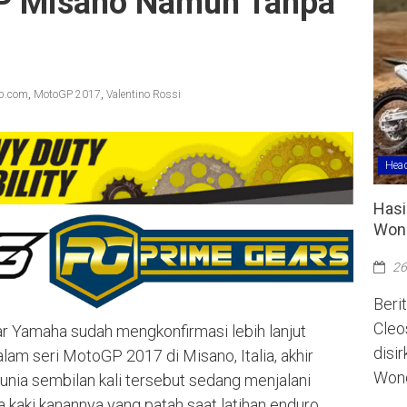
P Misano Namun Tanpa
ap.com
,
MotoGP 2017
,
Valentino Rossi
Head
Hasi
Wono
26
Berit
Cleo
r Yamaha sudah mengkonfirmasi lebih lanjut
disi
lam seri MotoGP 2017 di Misano, Italia, akhir
Wono
dunia sembilan kali tersebut sedang menjalani
kaki kanannya yang patah saat latihan enduro.