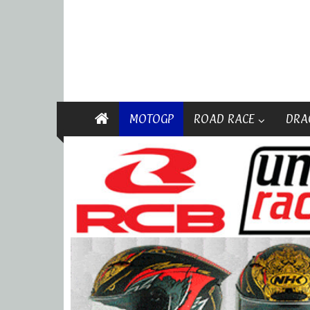
MOTOGP
ROAD RACE
DRA