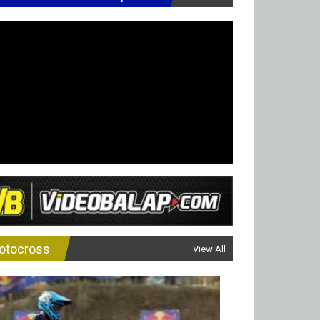
otocross
View All