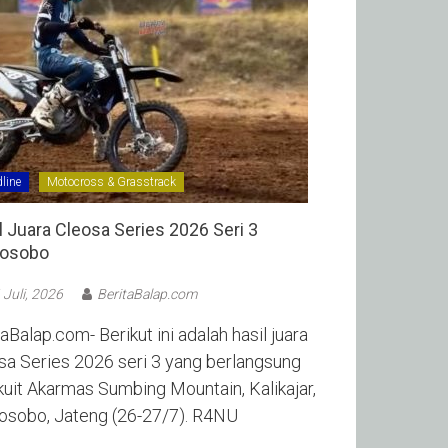
line
Motocross & Grasstrack
l Juara Cleosa Series 2026 Seri 3
sobo ‎
 Juli, 2026
BeritaBalap.com
aBalap.com- Berikut ini adalah hasil juara
sa Series 2026 seri 3 yang berlangsung
rkuit Akarmas Sumbing Mountain, Kalikajar,
sobo, Jateng (26-27/7). R4NU