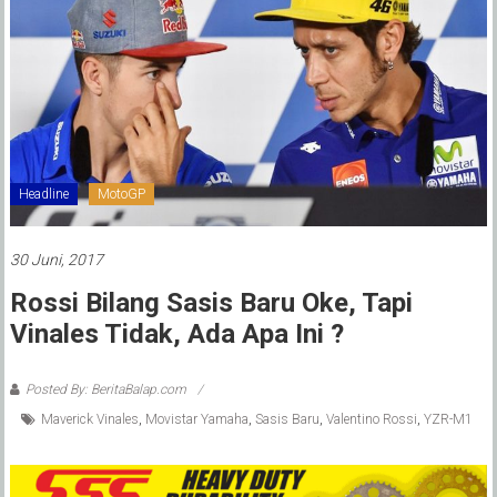
Headline
MotoGP
30 Juni, 2017
Rossi Bilang Sasis Baru Oke, Tapi
Vinales Tidak, Ada Apa Ini ?
Posted By: BeritaBalap.com
Maverick Vinales
,
Movistar Yamaha
,
Sasis Baru
,
Valentino Rossi
,
YZR-M1