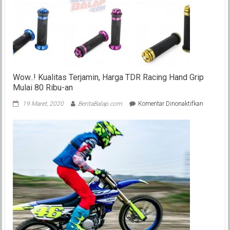
Wow..! Kualitas Terjamin, Harga TDR Racing Hand Grip
Mulai 80 Ribu-an
pada
19 Maret, 2020
BeritaBalap.com
Komentar Dinonaktifkan
Wow..!
Kualitas
Terjamin,
Harga
TDR
Racing
Hand
Grip
Mulai
80
Ribu-
an