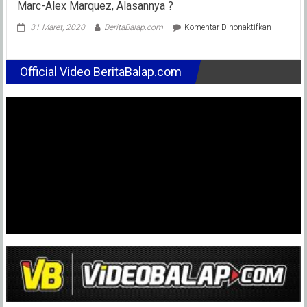
Marc-Alex Marquez, Alasannya ?
pada
31 Maret, 2020
BeritaBalap.com
Komentar Dinonaktifkan
Pol
Espargar
Tidak
Official Video BeritaBalap.com
Ingin
Setim
Dengan
Adiknya
Seperti
Marc-
Alex
Marquez,
Alasanny
?