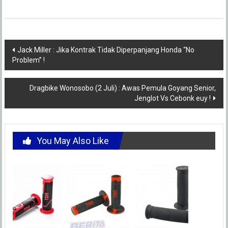
Post
Jack Miller : Jika Kontrak Tidak Diperpanjang Honda “No
Problem” !
navigation
Dragbike Wonosobo (2 Juli) : Awas Pemula Goyang Senior,
Jenglot Vs Cebonk euy !
You May Also Like