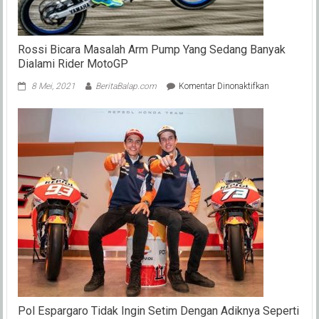
Rossi Bicara Masalah Arm Pump Yang Sedang Banyak
Dialami Rider MotoGP
pada
8 Mei, 2021
BeritaBalap.com
Komentar Dinonaktifkan
Rossi
Bicara
Masalah
Arm
Pump
Yang
Sedang
Banyak
Dialami
Rider
MotoGP
Pol Espargaro Tidak Ingin Setim Dengan Adiknya Seperti