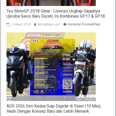
Telur
?
Tes MotoGP 2018 Qatar : Lorenzo Ungkap Gagalnya
Ujicoba Sasis Baru Ducati, Ini Kombinasi GP17 & GP18
pada
2 Maret, 2018
BeritaBalap.com
Komentar Dinonaktifkan
Tes
MotoGP
2018
Qatar
:
Lorenzo
Ungkap
Gagalnya
Ujicoba
Sasis
Baru
Ducati,
Ini
Kombinasi
GP17
&
GP18
ADS 2026 Seri Kedua Siap Digelar di Slawi (10 Mei),
Hadir Dengan Konsep Baru dan Lebih Menarik