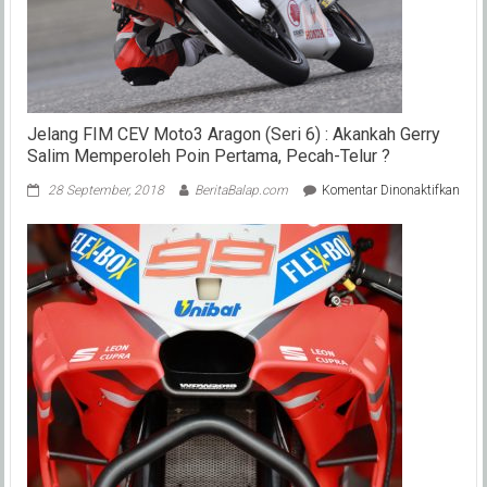
Jelang FIM CEV Moto3 Aragon (Seri 6) : Akankah Gerry
Salim Memperoleh Poin Pertama, Pecah-Telur ?
pada
28 September, 2018
BeritaBalap.com
Komentar Dinonaktifkan
Jela
FIM
CEV
Mot
Arag
(Seri
6)
:
Aka
Gerr
Sali
Memp
Poin
Pert
Peca