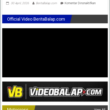
pada
30 April, 2026
BeritaBalap.com
Komentar Dinonaktifkan
ADS
2026
Seri
Official Video BeritaBalap.com
Kedua
Siap
Digelar
di
Slawi
(10
Mei),
Hadir
Dengan
Konsep
Baru
dan
Lebih
Menarik
Motocross
View All