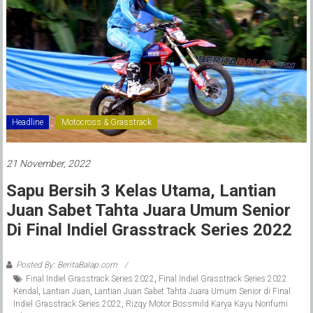
Headline
Motocross & Grasstrack
21 November, 2022
Sapu Bersih 3 Kelas Utama, Lantian
Juan Sabet Tahta Juara Umum Senior
Di Final Indiel Grasstrack Series 2022
Posted By: BeritaBalap.com
Final Indiel Grasstrack Series 2022
,
Final Indiel Grasstrack Series 2022
Kendal
,
Lantian Juan
,
Lantian Juan Sabet Tahta Juara Umum Senior di Final
Indiel Grasstrack Series 2022
,
Rizqy Motor Bossmild Karya Kayu Norifumi