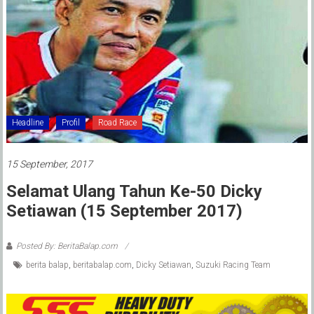
Headline
Profil
Road Race
15 September, 2017
Selamat Ulang Tahun Ke-50 Dicky
Setiawan (15 September 2017)
Posted By: BeritaBalap.com
berita balap
,
beritabalap.com
,
Dicky Setiawan
,
Suzuki Racing Team