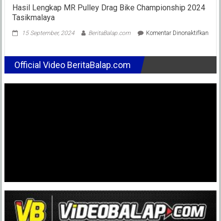
Hasil Lengkap MR Pulley Drag Bike Championship 2024
Tasikmalaya
pada
15 September, 2024
BeritaBalap.com
Komentar Dinonaktifkan
Hasi
Leng
MR
Official Video BeritaBalap.com
Pulle
Drag
Bike
Cha
202
Tasi