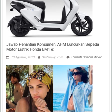
Jawab Penantian Konsumen, AHM Luncurkan Sepeda
Motor Listrik Honda EM1 e:
pada
13 Agustus, 2023
BeritaBalap.com
Komentar Dinonaktifkan
Jawab
Penant
Konsu
AHM
Luncur
Sepeda
Motor
Listrik
Honda
EM1
e: