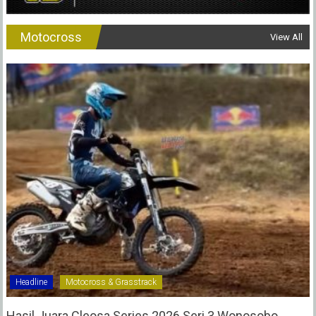
Motocross
View All
Headline
Motocross & Grasstrack
Hasil Juara Cleosa Series 2026 Seri 3 Wonosobo ‎