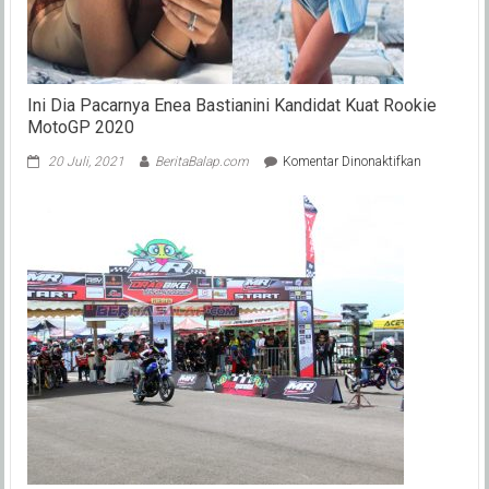
Ini Dia Pacarnya Enea Bastianini Kandidat Kuat Rookie
MotoGP 2020
pada
20 Juli, 2021
BeritaBalap.com
Komentar Dinonaktifkan
Ini
Dia
Pacarnya
Enea
Bastianini
Kandidat
Kuat
Rookie
MotoGP
2020