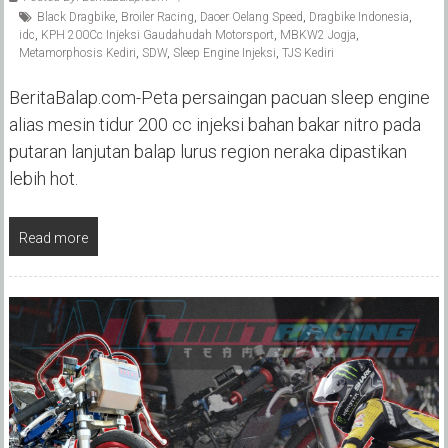
Black Dragbike
,
Broiler Racing
,
Daoer Oelang Speed
,
Dragbike Indonesia
,
idc
,
KPH 200Cc Injeksi Gaudahudah Motorsport
,
MBKW2 Jogja
,
Metamorphosis Kediri
,
SDW
,
Sleep Engine Injeksi
,
TJS Kediri
BeritaBalap.com-Peta persaingan pacuan sleep engine
alias mesin tidur 200 cc injeksi bahan bakar nitro pada
putaran lanjutan balap lurus region neraka dipastikan
lebih hot.
Read more