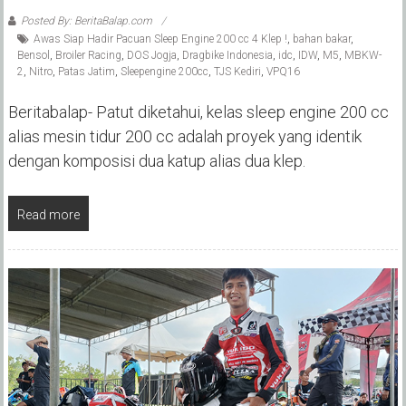
Posted By: BeritaBalap.com
Awas Siap Hadir Pacuan Sleep Engine 200 cc 4 Klep !
,
bahan bakar
,
Bensol
,
Broiler Racing
,
DOS Jogja
,
Dragbike Indonesia
,
idc
,
IDW
,
M5
,
MBKW-
2
,
Nitro
,
Patas Jatim
,
Sleepengine 200cc
,
TJS Kediri
,
VPQ16
Beritabalap- Patut diketahui, kelas sleep engine 200 cc
alias mesin tidur 200 cc adalah proyek yang identik
dengan komposisi dua katup alias dua klep.
Read more