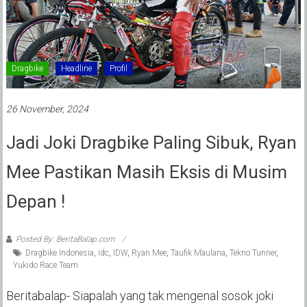
Dragbike
Headline
Profil
26 November, 2024
Jadi Joki Dragbike Paling Sibuk, Ryan
Mee Pastikan Masih Eksis di Musim
Depan !
Posted By: BeritaBalap.com
Dragbike Indonesia
,
idc
,
IDW
,
Ryan Mee
,
Taufik Maulana
,
Tekno Tunner
,
Yukido Race Team
Beritabalap- Siapalah yang tak mengenal sosok joki