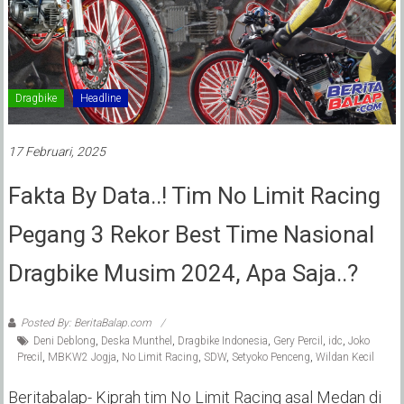
Dragbike
Headline
17 Februari, 2025
Fakta By Data..! Tim No Limit Racing
Pegang 3 Rekor Best Time Nasional
Dragbike Musim 2024, Apa Saja..?
Posted By: BeritaBalap.com
Deni Deblong
,
Deska Munthel
,
Dragbike Indonesia
,
Gery Percil
,
idc
,
Joko
Precil
,
MBKW2 Jogja
,
No Limit Racing
,
SDW
,
Setyoko Penceng
,
Wildan Kecil
Beritabalap- Kiprah tim No Limit Racing asal Medan di