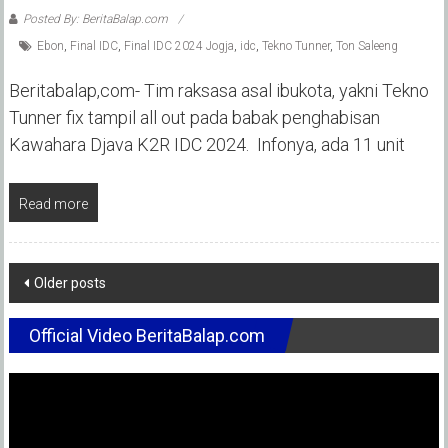
Posted By: BeritaBalap.com
Ebon
,
Final IDC
,
Final IDC 2024 Jogja
,
idc
,
Tekno Tunner
,
Ton Saleeng
Beritabalap,com- Tim raksasa asal ibukota, yakni Tekno
Tunner fix tampil all out pada babak penghabisan
Kawahara Djava K2R IDC 2024. Infonya, ada 11 unit
Read more
Posts
Older posts
navigation
Official Video BeritaBalap.com