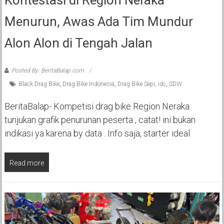
Menurun, Awas Ada Tim Mundur
Alon Alon di Tengah Jalan
Posted By: BeritaBalap.com
Black Drag Bike
,
Drag Bike Indonesia
,
Drag Bike Sepi
,
idc
,
SDW
BeritaBalap- Kompetisi drag bike Region Neraka
tunjukan grafik penurunan peserta , catat! ini bukan
indikasi ya karena by data . Info saja, starter ideal
Read more