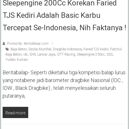
Sleepengine 200Cc Korekan Faried
TJS Kediri Adalah Basic Karbu
Tercepat Se-Indonesia, Nih Faktanya !
Posted By: BeritaBalap.com
Baja Beton
,
Deska Munthel
,
Dragbike Indonesia
,
Faried TJS Kediri
,
Fatchul
Baja Beton
,
idc
,
IDW
,
Lancar Jaya
,
QTT Racing
,
Sleepengine 200cc
,
SSS
,
Yudies Kurcaci
Beritabalap- Seperti diketahui tiga kompetisi balap lurus
yang notabene jadi barometer dragbike Nasional (IDC ,
IDW , Black Dragbike) , telah menyelesaikan seluruh
putaranya,
Read more