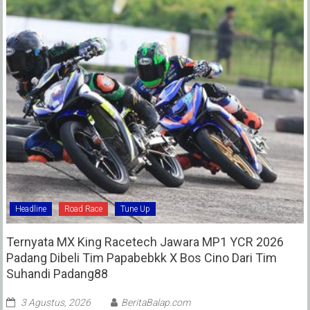
Headline
Road Race
Tune Up
Ternyata MX King Racetech Jawara MP1 YCR 2026
Padang Dibeli Tim Papabebkk X Bos Cino Dari Tim
Suhandi Padang88
3 Agustus, 2026
BeritaBalap.com