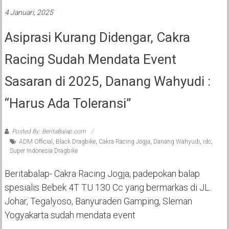
4 Januari, 2025
Asiprasi Kurang Didengar, Cakra
Racing Sudah Mendata Event
Sasaran di 2025, Danang Wahyudi :
“Harus Ada Toleransi”
Posted By: BeritaBalap.com
ADM Official
,
Black Dragbike
,
Cakra Racing Jogja
,
Danang Wahyudi
,
idc
,
Super Indonesia Dragbike
Beritabalap- Cakra Racing Jogja, padepokan balap
spesialis Bebek 4T TU 130 Cc yang bermarkas di JL.
Johar, Tegalyoso, Banyuraden Gamping, Sleman
Yogyakarta sudah mendata event