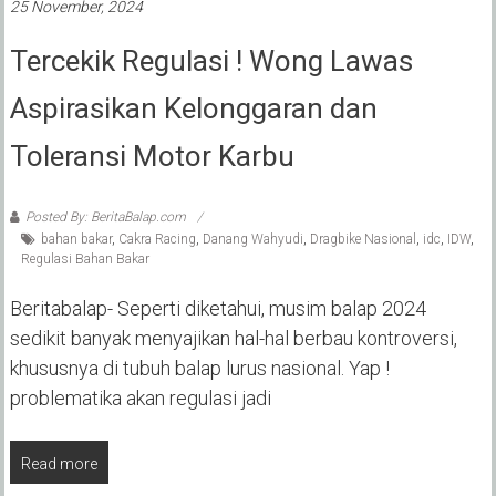
25 November, 2024
Tercekik Regulasi ! Wong Lawas
Aspirasikan Kelonggaran dan
Toleransi Motor Karbu
Posted By: BeritaBalap.com
bahan bakar
,
Cakra Racing
,
Danang Wahyudi
,
Dragbike Nasional
,
idc
,
IDW
,
Regulasi Bahan Bakar
Beritabalap- Seperti diketahui, musim balap 2024
sedikit banyak menyajikan hal-hal berbau kontroversi,
khususnya di tubuh balap lurus nasional. Yap !
problematika akan regulasi jadi
Read more