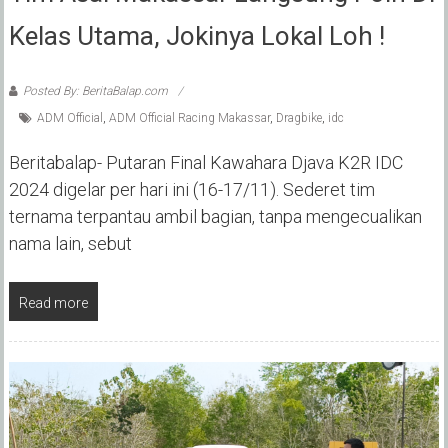
Kelas Utama, Jokinya Lokal Loh !
Posted By: BeritaBalap.com
ADM Official
,
ADM Official Racing Makassar
,
Dragbike
,
idc
Beritabalap- Putaran Final Kawahara Djava K2R IDC
2024 digelar per hari ini (16-17/11). Sederet tim
ternama terpantau ambil bagian, tanpa mengecualikan
nama lain, sebut
Read more