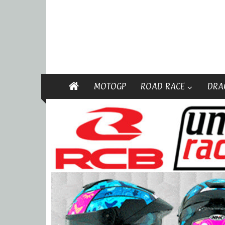
MOTOGP
ROAD RACE
DRA