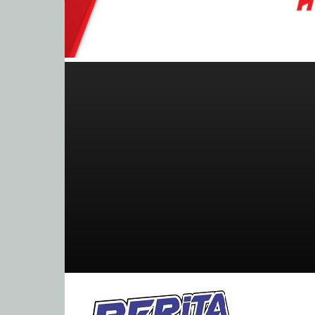
BeritaBalap.com