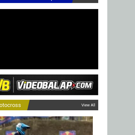
otocross
View All