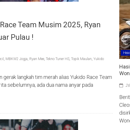
o Race Team Musim 2025, Ryan
ar Pulau !
Head
cil
,
MBKW2 Jogja
,
Ryan Mee
,
Tekno Tuner HS
,
Topik Maulan
,
Yukido
Hasi
Wono
n gerak langkah tim merah alias Yukido Race Team
rita sebelumnya, ada dua nama anyar pada
26
Berit
Cleo
disi
Wono