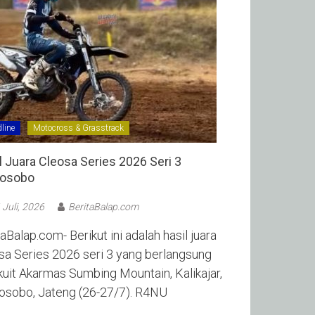
line
Motocross & Grasstrack
l Juara Cleosa Series 2026 Seri 3
sobo ‎
 Juli, 2026
BeritaBalap.com
aBalap.com- Berikut ini adalah hasil juara
sa Series 2026 seri 3 yang berlangsung
rkuit Akarmas Sumbing Mountain, Kalikajar,
sobo, Jateng (26-27/7). R4NU