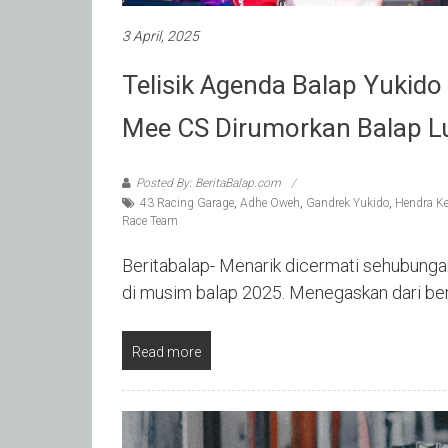
3 April, 2025
Telisik Agenda Balap Yukid
Mee CS Dirumorkan Balap Lu
Posted By: BeritaBalap.com
43 Racing Garage
,
Adhe Oweh
,
Gandrek Yukido
,
Hendra Ke
Race Team
Beritabalap- Menarik dicermati sehubunga
di musim balap 2025. Menegaskan dari be
Read more