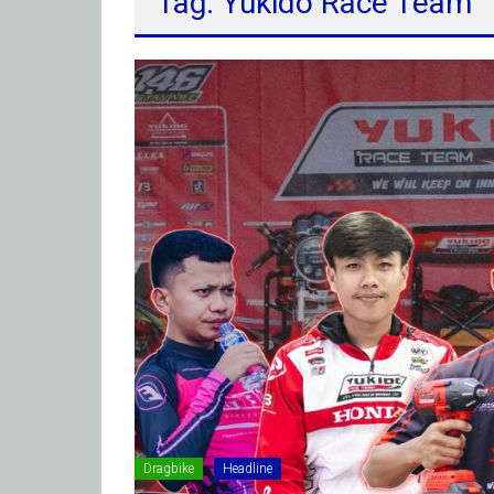
Tag: Yukido Race Team
Dragbike
Headline