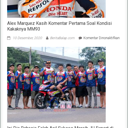
Alex Marquez Kasih Komentar Pertama Soal Kondisi
Kakaknya MM93
pada
10 Desember, 2020
BeritaBalap.com
Komentar Dinonaktifkan
Alex
Marq
Kasi
Kome
Pert
Soal
Kondi
Kaka
MM9