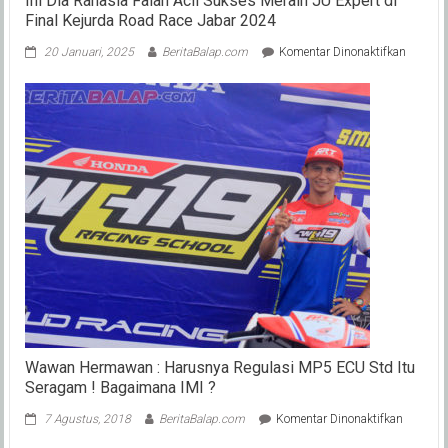
Ini Dia Rahasia Falah Acil Sukses Meraih JU Expert di
Final Kejurda Road Race Jabar 2024
pada
20 Januari, 2025
BeritaBalap.com
Komentar Dinonaktifkan
Ini
Dia
Rahasia
Falah
Acil
Sukses
Meraih
JU
Expert
di
Final
Kejurda
Road
Race
Jabar
2024
Wawan Hermawan : Harusnya Regulasi MP5 ECU Std Itu
Seragam ! Bagaimana IMI ?
pada
7 Agustus, 2018
BeritaBalap.com
Komentar Dinonaktifkan
Wawan