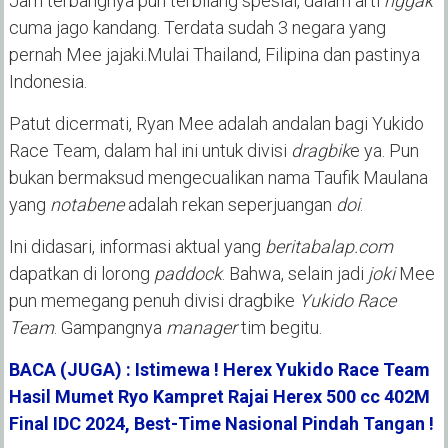
Jam terbangnya pun terbilang spesial, dalam arti
nggak
cuma jago kandang. Terdata sudah 3 negara yang
pernah Mee jajaki.Mulai Thailand, Filipina dan pastinya
Indonesia.
Patut dicermati, Ryan Mee adalah andalan bagi Yukido
Race Team, dalam hal ini untuk divisi
dragbik
e ya. Pun
bukan bermaksud mengecualikan nama Taufik Maulana
yang
notabene
adalah rekan seperjuangan
doi
.
Ini didasari, informasi aktual yang
beritabalap.com
dapatkan di lorong
paddock
. Bahwa, selain jadi
joki
Mee
pun memegang penuh divisi dragbike
Yukido Race
Team
. Gampangnya
manager
tim begitu.
BACA (JUGA) : Istimewa ! Herex Yukido Race Team
Hasil Mumet Ryo Kampret Rajai Herex 500 cc 402M
Final IDC 2024, Best-Time Nasional Pindah Tangan !