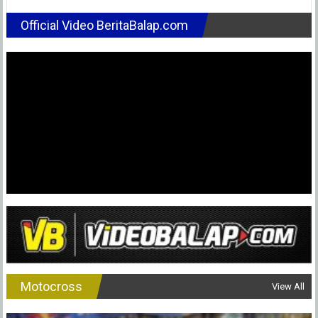
Hermaw
:
Official Video BeritaBalap.com
Harusny
Regulasi
MP5
ECU
Std
Itu
Seragam
!
Bagaim
IMI
?
Motocross
View All