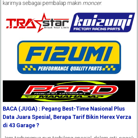
karirnya sebagai pembalap makin
moncer
.
BACA (JUGA) : Pegang Best-Time Nasional Plus
Data Juara Spesial, Berapa Tarif Bikin Herex Verza
di 43 Garage ?