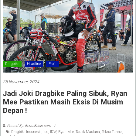
Dragbike
Headline
Profil
26 November, 2024
Jadi Joki Dragbike Paling Sibuk, Ryan
Mee Pastikan Masih Eksis Di Musim
Depan !
Posted By: BeritaBalap.com
Dragbike Indonesia
,
idc
,
IDW
,
Ryan Mee
,
Taufik Maulana
,
Tekno Tunner
,