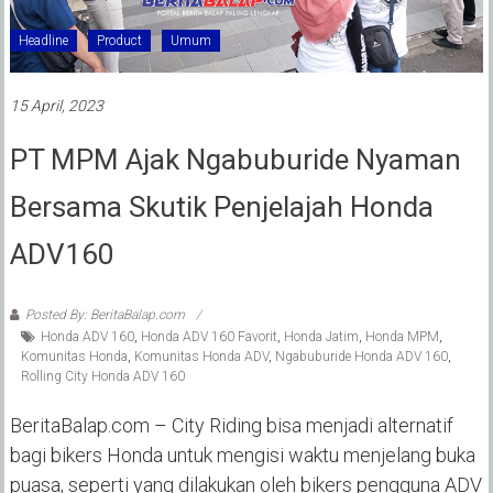
Headline
Product
Umum
15 April, 2023
PT MPM Ajak Ngabuburide Nyaman
Bersama Skutik Penjelajah Honda
ADV160
Posted By: BeritaBalap.com
Honda ADV 160
,
Honda ADV 160 Favorit
,
Honda Jatim
,
Honda MPM
,
Komunitas Honda
,
Komunitas Honda ADV
,
Ngabuburide Honda ADV 160
,
Rolling City Honda ADV 160
BeritaBalap.com – City Riding bisa menjadi alternatif
bagi bikers Honda untuk mengisi waktu menjelang buka
puasa, seperti yang dilakukan oleh bikers pengguna ADV