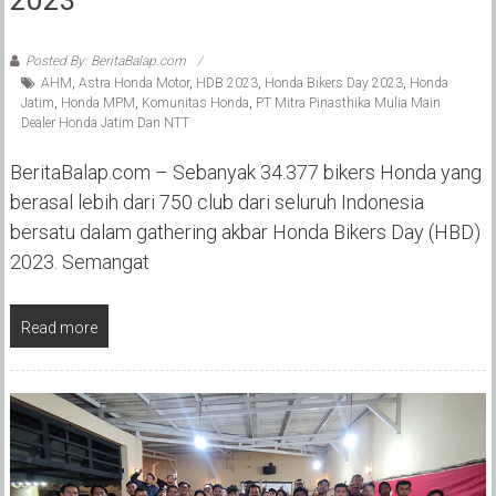
Posted By: BeritaBalap.com
AHM
,
Astra Honda Motor
,
HDB 2023
,
Honda Bikers Day 2023
,
Honda
Jatim
,
Honda MPM
,
Komunitas Honda
,
PT Mitra Pinasthika Mulia Main
Dealer Honda Jatim Dan NTT
BeritaBalap.com – Sebanyak 34.377 bikers Honda yang
berasal lebih dari 750 club dari seluruh Indonesia
bersatu dalam gathering akbar Honda Bikers Day (HBD)
2023. Semangat
Read more