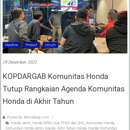
Headline
Product
Umum
29 Desember, 2022
KOPDARGAB Komunitas Honda
Tutup Rangkaian Agenda Komunitas
Honda di Akhir Tahun
Posted By: BeritaBalap.com
Honda Jatim
,
Honda MPM
,
klub PHDS dan SHC
,
Komunitas Honda
,
Komunitas Honda Jatim
,
Kopdar Akhir Tahun Honda
,
Kopdar Komunitas