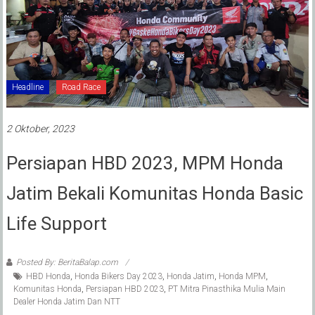
Headline
Road Race
2 Oktober, 2023
Persiapan HBD 2023, MPM Honda
Jatim Bekali Komunitas Honda Basic
Life Support
Posted By: BeritaBalap.com
HBD Honda
,
Honda Bikers Day 2023
,
Honda Jatim
,
Honda MPM
,
Komunitas Honda
,
Persiapan HBD 2023
,
PT Mitra Pinasthika Mulia Main
Dealer Honda Jatim Dan NTT