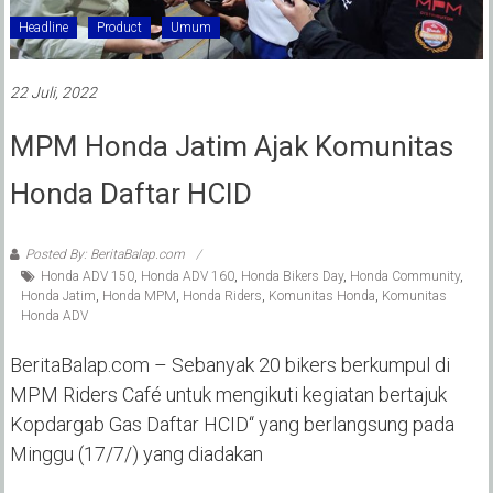
Headline
Product
Umum
22 Juli, 2022
MPM Honda Jatim Ajak Komunitas
Honda Daftar HCID
Posted By: BeritaBalap.com
Honda ADV 150
,
Honda ADV 160
,
Honda Bikers Day
,
Honda Community
,
Honda Jatim
,
Honda MPM
,
Honda Riders
,
Komunitas Honda
,
Komunitas
Honda ADV
BeritaBalap.com – Sebanyak 20 bikers berkumpul di
MPM Riders Café untuk mengikuti kegiatan bertajuk
Kopdargab Gas Daftar HCID“ yang berlangsung pada
Minggu (17/7/) yang diadakan