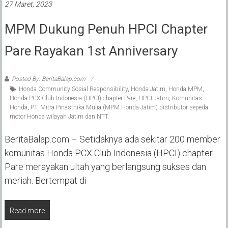
27 Maret, 2023
MPM Dukung Penuh HPCI Chapter
Pare Rayakan 1st Anniversary
Posted By: BeritaBalap.com
Honda Community Sosial Responsibility
,
Honda Jatim
,
Honda MPM
,
Honda PCX Club Indonesia (HPCI) chapter Pare
,
HPCI Jatim
,
Komunitas
Honda
,
PT. Mitra Pinasthika Mulia (MPM Honda Jatim) distributor sepeda
motor Honda wilayah Jatim dan NTT.
BeritaBalap.com – Setidaknya ada sekitar 200 member
komunitas Honda PCX Club Indonesia (HPCI) chapter
Pare merayakan ultah yang berlangsung sukses dan
meriah. Bertempat di
Read more