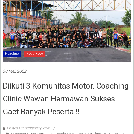
Headline
Road Race
30 Mei, 2022
Diikuti 3 Komunitas Motor, Coaching
Clinic Wawan Hermawan Sukses
Gaet Banyak Peserta !!
Posted By: BeritaBalap.com
Coaching Clinic Komunitas Honda Sport
,
Coaching Clinic WH19 Racing