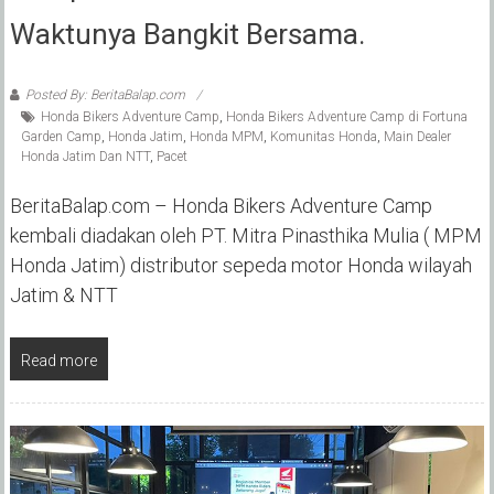
Waktunya Bangkit Bersama.
Posted By: BeritaBalap.com
Honda Bikers Adventure Camp
,
Honda Bikers Adventure Camp di Fortuna
Garden Camp
,
Honda Jatim
,
Honda MPM
,
Komunitas Honda
,
Main Dealer
Honda Jatim Dan NTT
,
Pacet
BeritaBalap.com – Honda Bikers Adventure Camp
kembali diadakan oleh PT. Mitra Pinasthika Mulia ( MPM
Honda Jatim) distributor sepeda motor Honda wilayah
Jatim & NTT
Read more