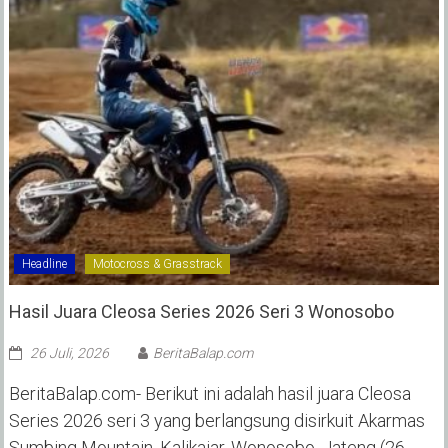
Headline
Motocross & Grasstrack
Hasil Juara Cleosa Series 2026 Seri 3 Wonosobo ‎
26 Juli, 2026
BeritaBalap.com
BeritaBalap.com- Berikut ini adalah hasil juara Cleosa
Series 2026 seri 3 yang berlangsung disirkuit Akarmas
Sumbing Mountain, Kalikajar, Wonosobo, Jateng (26-