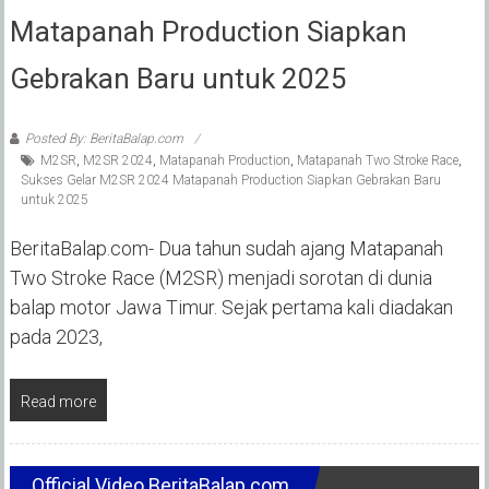
Matapanah Production Siapkan
Gebrakan Baru untuk 2025
Posted By: BeritaBalap.com
M2SR
,
M2SR 2024
,
Matapanah Production
,
Matapanah Two Stroke Race
,
Sukses Gelar M2SR 2024 Matapanah Production Siapkan Gebrakan Baru
untuk 2025
BeritaBalap.com- Dua tahun sudah ajang Matapanah
Two Stroke Race (M2SR) menjadi sorotan di dunia
balap motor Jawa Timur. Sejak pertama kali diadakan
pada 2023,
Read more
Official Video BeritaBalap.com