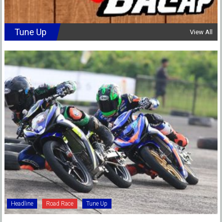
Tune Up
View All
Headline
Road Race
Tune Up