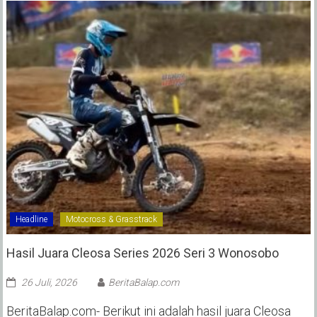
Headline
Motocross & Grasstrack
Hasil Juara Cleosa Series 2026 Seri 3 Wonosobo ‎
26 Juli, 2026
BeritaBalap.com
BeritaBalap.com- Berikut ini adalah hasil juara Cleosa