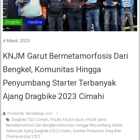
Dragbike
Headline
6 Maret, 2023
KNJM Garut Bermetamorfosis Dari
Bengkel, Komunitas Hingga
Penyumbang Starter Terbanyak
Ajang Dragbike 2023 Cimahi
Posted By: BeritaBalap.com
Dragbike 2023 Cimahi
,
KNJM
,
KNJM Garut
,
KNJM Garut
Bermetamorfosis Dari Bengkel Komunitas Hingga Penyumbang Starter
Terbanyak Ajang Dragbike 2023 Cimahi
,
Sumber Production Drag Bike
Championship 2023