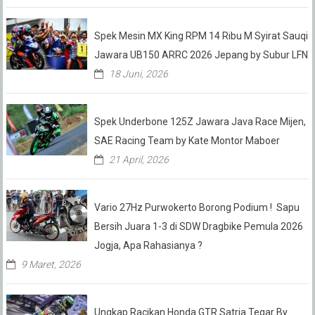
Spek Mesin MX King RPM 14 Ribu M Syirat Sauqi
Jawara UB150 ARRC 2026 Jepang by Subur LFN
18 Juni, 2026
Spek Underbone 125Z Jawara Java Race Mijen,
SAE Racing Team by Kate Montor Maboer
21 April, 2026
Vario 27Hz Purwokerto Borong Podium ! Sapu
Bersih Juara 1-3 di SDW Dragbike Pemula 2026
Jogja, Apa Rahasianya ?
9 Maret, 2026
Ungkap Racikan Honda GTR Satria Tegar By