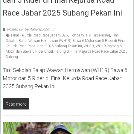
Race Jabar 2025 Subang Pekan Ini
Posted By: BeritaBalap.com
Final Kejurda Road Race Jabar 2025
,
Honda WH19 Tus Racing
,
Tim
Sekolah Balap Wawan Hermawan (WH19) Bawa 6 Motor dan 5 Rider di Final
Kejurda Road Race Jabar 2025 Subang Pekan Ini
,
WH19
,
WH19 Boyong 6
Motor dan Bawa 5 Rider Untuk Tarung di Final Kejurda Road Race Jabar 2025
Subang
Tim Sekolah Balap Wawan Hermawan (WH19) Bawa 6
Motor dan 5 Rider di Final Kejurda Road Race Jabar
2025 Subang Pekan Ini
Read more