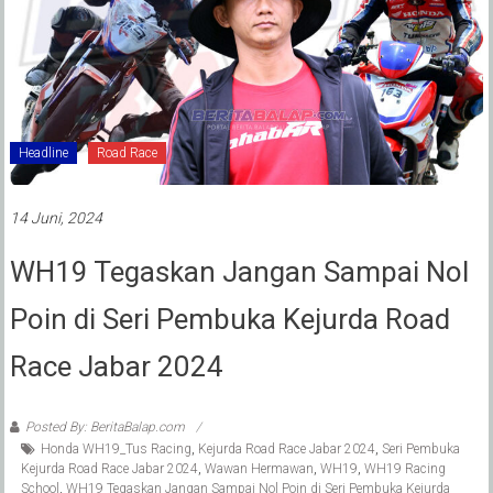
Headline
Road Race
14 Juni, 2024
WH19 Tegaskan Jangan Sampai Nol
Poin di Seri Pembuka Kejurda Road
Race Jabar 2024
Posted By: BeritaBalap.com
Honda WH19_Tus Racing
,
Kejurda Road Race Jabar 2024
,
Seri Pembuka
Kejurda Road Race Jabar 2024
,
Wawan Hermawan
,
WH19
,
WH19 Racing
School
,
WH19 Tegaskan Jangan Sampai Nol Poin di Seri Pembuka Kejurda