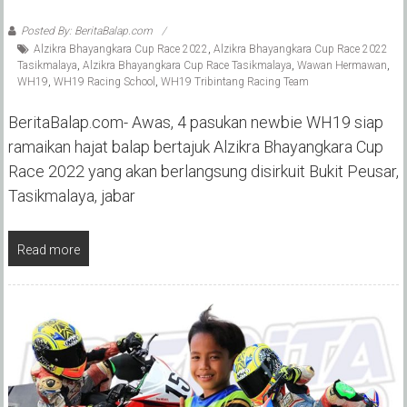
Posted By: BeritaBalap.com
Alzikra Bhayangkara Cup Race 2022
,
Alzikra Bhayangkara Cup Race 2022
Tasikmalaya
,
Alzikra Bhayangkara Cup Race Tasikmalaya
,
Wawan Hermawan
,
WH19
,
WH19 Racing School
,
WH19 Tribintang Racing Team
BeritaBalap.com- Awas, 4 pasukan newbie WH19 siap
ramaikan hajat balap bertajuk Alzikra Bhayangkara Cup
Race 2022 yang akan berlangsung disirkuit Bukit Peusar,
Tasikmalaya, jabar
Read more