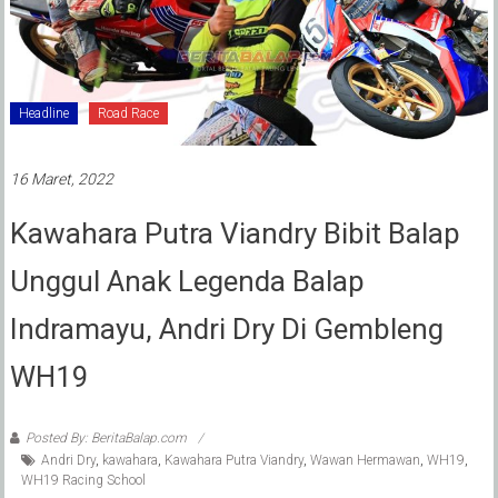
Headline
Road Race
16 Maret, 2022
Kawahara Putra Viandry Bibit Balap
Unggul Anak Legenda Balap
Indramayu, Andri Dry Di Gembleng
WH19
Posted By: BeritaBalap.com
Andri Dry
,
kawahara
,
Kawahara Putra Viandry
,
Wawan Hermawan
,
WH19
,
WH19 Racing School