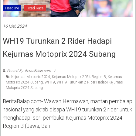
Headline
Road Race
16 Mei, 2024
WH19 Turunkan 2 Rider Hadapi
Kejurnas Motoprix 2024 Subang
Posted By: BeritaBalap.com
Kejurnas Motoprix 2024
,
Kejurnas Motoprix 2024 Region B
,
Kejurnas
MotoPrix 2024 Subang
,
WH19
,
WH19 Turunkan 2 Rider Hadapi Kejurnas
Motoprix 2024 Subang
BeritaBalap.com- Wawan Hermawan, mantan pembalap
nasional yang akrab disapa WH19 turunkan 2 rider untuk
menghadapi seri pembuka Kejurnas Motoprix 2024
Region B (Jawa, Bali