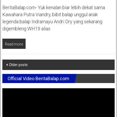
BeritaBalap.com- Yuk kenalan biar lebih dekat sama
Kawahara Putra Viandry, bibit balap unggul anak
legenda balap Indramayu Andri Dry yang sekarang
digembleng WH19 alias
Read more
Posts
Older posts
navigation
Official Video BeritaBalap.com