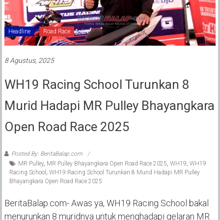
Headline
Road Race
8 Agustus, 2025
WH19 Racing School Turunkan 8
Murid Hadapi MR Pulley Bhayangkara
Open Road Race 2025
Posted By: BeritaBalap.com
MR Pulley
,
MR Pulley Bhayangkara Open Road Race 2025
,
WH19
,
WH19
Racing School
,
WH19 Racing School Turunkan 8 Murid Hadapi MR Pulley
Bhayangkara Open Road Race 2025
BeritaBalap.com- Awas ya, WH19 Racing School bakal
menurunkan 8 muridnya untuk menghadapi gelaran MR