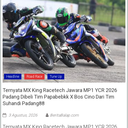
Headline
Road Race
Tune Up
Ternyata MX King Racetech Jawara MP1 YCR 2026
Padang Dibeli Tim Papabebkk X Bos Cino Dari Tim
Suhandi Padang88
3 Agustus, 2026
BeritaBalap.com
Ternyata MX King Racetech Jawara MP1 YCR 2026