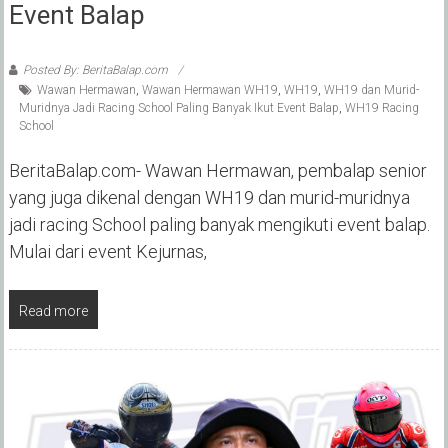
Event Balap
Posted By: BeritaBalap.com
Wawan Hermawan
,
Wawan Hermawan WH19
,
WH19
,
WH19 dan Murid-
Muridnya Jadi Racing School Paling Banyak Ikut Event Balap
,
WH19 Racing
School
BeritaBalap.com- Wawan Hermawan, pembalap senior
yang juga dikenal dengan WH19 dan murid-muridnya
jadi racing School paling banyak mengikuti event balap.
Mulai dari event Kejurnas,
Read more