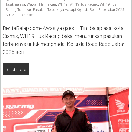
Tasikmalaya
,
Wawan Hermawan
,
WH19
,
WH19 Tus Racing
,
WH19 Tus
Racing Turunkan Pasukan Terbaiknya Hadapi Kejurda Road Race Jabar 2025
Seri 2 Tasikmalaya
BeritaBalap.com- Awas ya gaes…! Tim balap asal kota
Ciamis, WH19 Tus Racing bakal menurunkan pasukan
terbaiknya untuk menghadai Kejurda Road Race Jabar
2025 seri
Read more