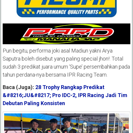
Pun begitu, performa joki asal Madiun yakni Arya
Saputra boleh disebut yang paling special jhon!. Total
sudah 3 predikat juara umum ‘Supe’ persembahkan pada
tahun perdana-nya bersama IPR Racing Team.
Baca (Juga):
28 Trophy Rangkap Predikat
&#8216;JU&#8217; Pro IDC-2, IPR Racing Jadi Tim
Debutan Paling Konsisten