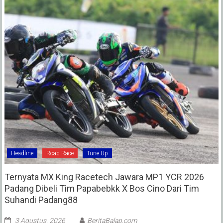
Headline
Road Race
Tune Up
Ternyata MX King Racetech Jawara MP1 YCR 2026
Padang Dibeli Tim Papabebkk X Bos Cino Dari Tim
Suhandi Padang88
3 Agustus, 2026
BeritaBalap.com