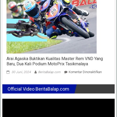
Franco
Morbidell
Untuk
Beradapt
Dengan
Ducati
Arai Agaska Buktikan Kualitas Master Rem VND Yang
Baru, Dua Kali Podium MotoPrix Tasikmalaya
pada
30 Juni, 2024
BeritaBalap.com
Komentar Dinonaktifkan
Arai
Agaska
Buktikan
Official Video BeritaBalap.com
Kualitas
Master
Rem
VND
Yang
Baru,