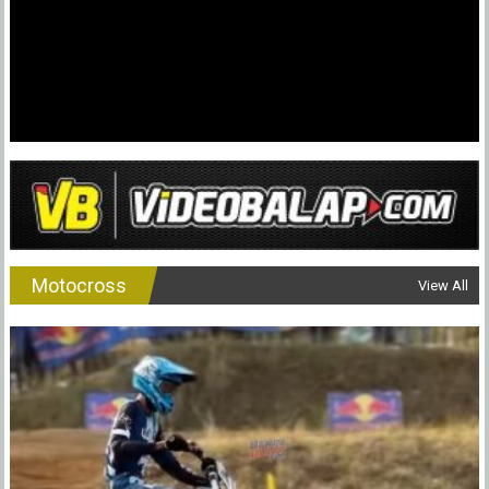
Dua
Kali
Podium
MotoPrix
Tasikmala
Motocross
View All