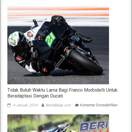
Arai
Agaska
Masuk
4
Besar
Lap
Time
Terbaik
di
Test
Pra
Musim
FIM
R3
BLU
CRU
World
Tidak Butuh Waktu Lama Bagi Franco Morbidelli Untuk
Cup
Beradaptasi Dengan Ducati
pada
4 Januari, 2024
BeritaBalap.com
Komentar Dinonaktifkan
Tidak
Butuh
Waktu
Lama
Bagi