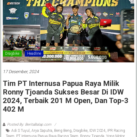
Dragbike
Headline
17 Desember, 2024
Tim PT Internusa Papua Raya Milik
Ronny Tjoanda Sukses Besar Di IDW
2024, Terbaik 201 M Open, Dan Top-3
402 M
Posted By: BeritaBalap.com
Adi S Tuyul
,
Arya Saputra
,
Beng Beng
,
Dragbike
,
IDW 2024
,
IPR Racing
Team
,
PT Internusa Papua Raya Racing Team
,
Ronny Tjoanda
,
Yong Motor