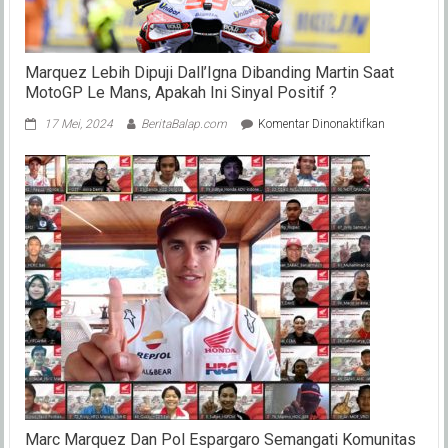
Balap
Purwo
!
Marquez Lebih Dipuji Dall’Igna Dibanding Martin Saat
MotoGP Le Mans, Apakah Ini Sinyal Positif ?
pada
17 Mei, 2024
BeritaBalap.com
Komentar Dinonaktifkan
Marquez
Lebih
Dipuji
Dall’Igna
Dibanding
Martin
Saat
MotoGP
Le
Mans,
Apakah
Ini
Sinyal
Positif
?
Marc Marquez Dan Pol Espargaro Semangati Komunitas