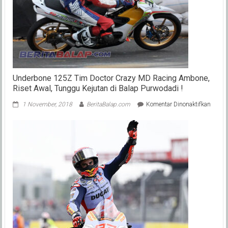
Underbone 125Z Tim Doctor Crazy MD Racing Ambone,
Riset Awal, Tunggu Kejutan di Balap Purwodadi !
pada
1 November, 2018
BeritaBalap.com
Komentar Dinonaktifkan
Under
125Z
Tim
Doctor
Crazy
MD
Racin
Ambon
Riset
Awal,
Tungg
Kejuta
di