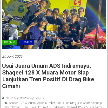
Dragbike
Headline
20 Juni, 2026
Usai Juara Umum ADS Indramayu,
Shaqeel 128 X Muara Motor Siap
Lanjutkan Tren Positif Di Drag Bike
Cimahi
Posted By: BeritaBalap.com
Shaqeel 128 X Muara Motor
,
Sumber Production Drag Bike Championship
2026 Cimahi
,
Usai Juara Umum ADS Indramayu Shaqeel 128 X Muara Motor