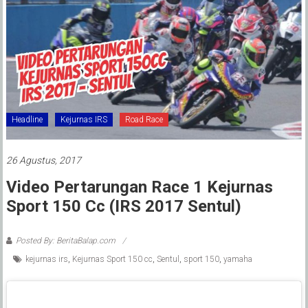
Headline
Kejurnas IRS
Road Race
26 Agustus, 2017
Video Pertarungan Race 1 Kejurnas
Sport 150 Cc (IRS 2017 Sentul)
Posted By: BeritaBalap.com
kejurnas irs
,
Kejurnas Sport 150 cc
,
Sentul
,
sport 150
,
yamaha