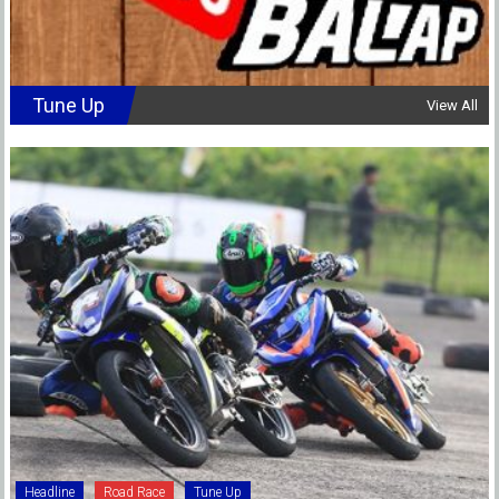
Tune Up
View All
Headline
Road Race
Tune Up