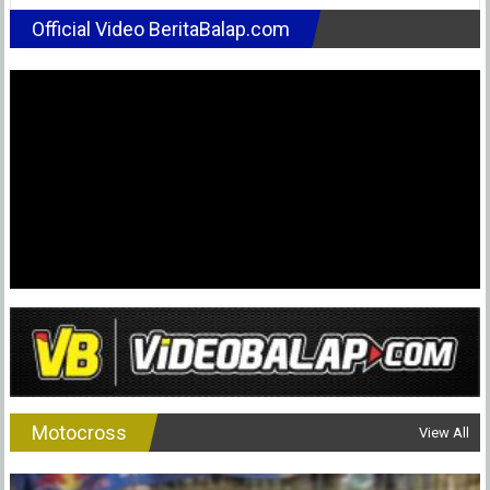
Tahun
Official Video BeritaBalap.com
2021
Milik
Marc
Marquez,
Apa
Maksud
dan
Buktinya
?
Motocross
View All