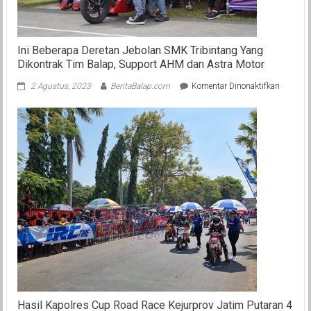
Ini Beberapa Deretan Jebolan SMK Tribintang Yang
Dikontrak Tim Balap, Support AHM dan Astra Motor
pada
2 Agustus, 2023
BeritaBalap.com
Komentar Dinonaktifkan
Ini
Beberap
Deretan
Jebolan
SMK
Tribinta
Yang
Dikontra
Tim
Balap,
Support
AHM
dan
Astra
Motor
Hasil Kapolres Cup Road Race Kejurprov Jatim Putaran 4