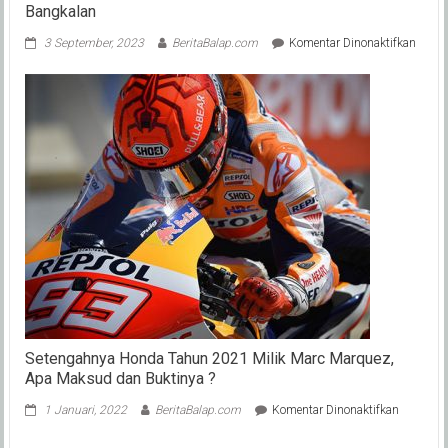
Bangkalan
pada
3 September, 2023
BeritaBalap.com
Komentar Dinonaktifkan
Hasil
Kapol
Cup
Road
Race
Kejur
Jatim
Putar
4
Bangk
Setengahnya Honda Tahun 2021 Milik Marc Marquez,
Apa Maksud dan Buktinya ?
pada
1 Januari, 2022
BeritaBalap.com
Komentar Dinonaktifkan
Setengah
Honda