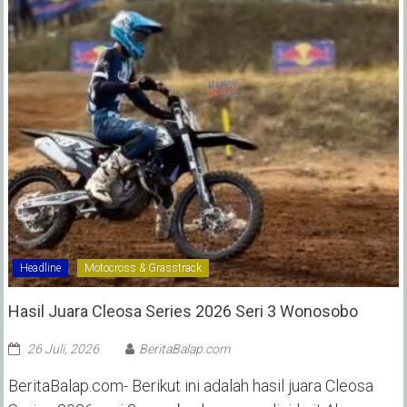
Headline
Motocross & Grasstrack
Hasil Juara Cleosa Series 2026 Seri 3 Wonosobo ‎
26 Juli, 2026
BeritaBalap.com
BeritaBalap.com- Berikut ini adalah hasil juara Cleosa