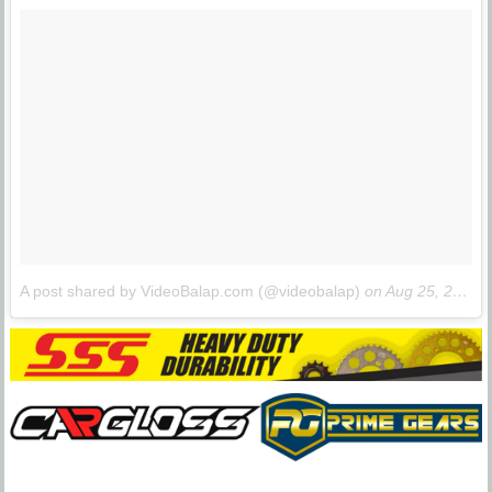
A post shared by VideoBalap.com (@videobalap)
on
Aug 25, 2017 at 11:49pm PDT