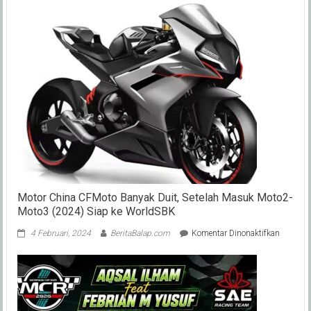
Motor China CFMoto Banyak Duit, Setelah Masuk Moto2-
Moto3 (2024) Siap ke WorldSBK
pada
4 Februari, 2024
BeritaBalap.com
Komentar Dinonaktifkan
Motor
China
CFMoto
Banyak
Duit,
Setelah