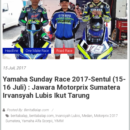
Headline
One Make Race
Road Race
15 Juli, 2017
Yamaha Sunday Race 2017-Sentul (15-
16 Juli) : Jawara Motorprix Sumatera
Irvansyah Lubis Ikut Tarung
Posted By: BeritaBalap.com
beritabalap
,
beritabalap.com
,
Irvansyah Lubis
,
Medan
,
Motorprix 2017
Sumatera
,
Yamaha Alfa Scorpii
,
YIMM