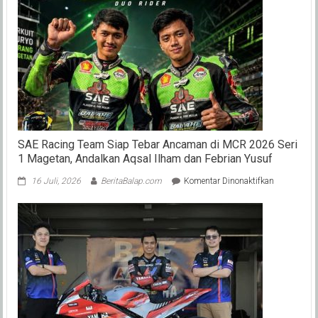
Masuk
Moto2-
Moto3
(2024)
Siap
ke
WorldS
SAE Racing Team Siap Tebar Ancaman di MCR 2026 Seri
1 Magetan, Andalkan Aqsal Ilham dan Febrian Yusuf
pada
16 Juli, 2026
BeritaBalap.com
Komentar Dinonaktifkan
SAE
Racing
Team
Siap
Tebar
Ancaman
di
MCR
2026
Seri