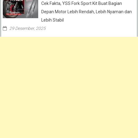
Cek Fakta, YSS Fork Sport Kit Buat Bagian
Depan Motor Lebih Rendah, Lebih Nyaman dan
Lebih Stabil
29 Desember, 2025