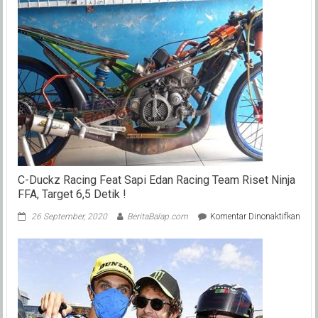
C-Duckz Racing Feat Sapi Edan Racing Team Riset Ninja
FFA, Target 6,5 Detik !
pada
26 September, 2020
BeritaBalap.com
Komentar Dinonaktifkan
C-
Duc
Raci
Feat
Sapi
Eda
Raci
Tea