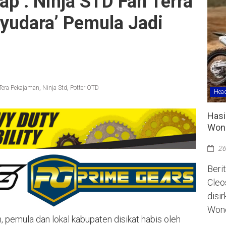
ap : Ninja STD Fan Terra
yudara’ Pemula Jadi
Tera Pekajaman
,
Ninja Std
,
Potter OTD
Head
Hasi
Wono
26
Berit
Cleo
disi
Wono
n, pemula dan lokal kabupaten disikat habis oleh