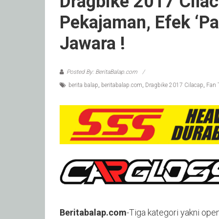
Dragbike 2017 Cilac
Pekajaman, Efek ‘Pa
Jawara !
Posted By: BeritaBalap.com
berita balap
,
beritabalap.com
,
Dragbike 2017 Cilacap
,
Fan 
Beritabalap.com
-Tiga kategori yakni ope