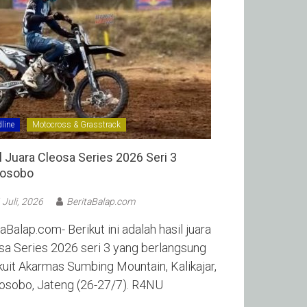
line
Motocross & Grasstrack
l Juara Cleosa Series 2026 Seri 3
sobo ‎
 Juli, 2026
BeritaBalap.com
aBalap.com- Berikut ini adalah hasil juara
sa Series 2026 seri 3 yang berlangsung
rkuit Akarmas Sumbing Mountain, Kalikajar,
sobo, Jateng (26-27/7). R4NU