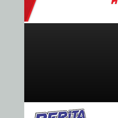
BeritaBalap.com