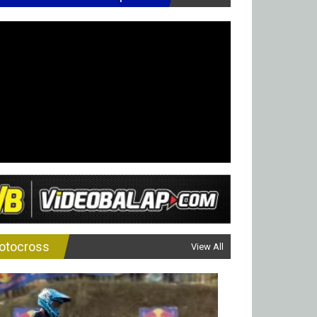
otocross
View All