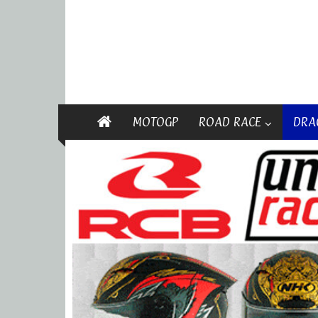
MOTOGP
ROAD RACE
DRA