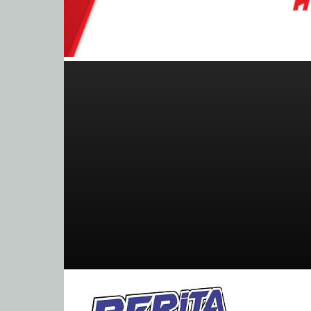
BeritaBalap.com