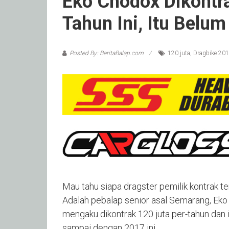
Eko Chodox Dikontr
Tahun Ini, Itu Belum
Posted By: BeritaBalap.com
120 juta
,
Dragbike 201
Mau tahu siapa dragster pemilik kontrak te
Adalah pebalap senior asal Semarang, Eko
mengaku dikontrak 120 juta per-tahun dan 
sampai dengan 2017 ini.