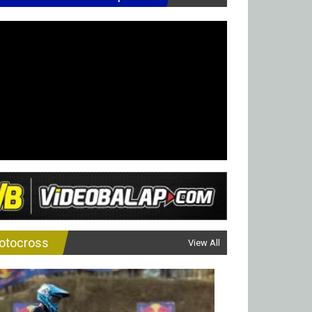
otocross
View All