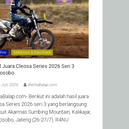
line
Motocross & Grasstrack
l Juara Cleosa Series 2026 Seri 3
sobo ‎
 Juli, 2026
BeritaBalap.com
aBalap.com- Berikut ini adalah hasil juara
sa Series 2026 seri 3 yang berlangsung
rkuit Akarmas Sumbing Mountain, Kalikajar,
sobo, Jateng (26-27/7). R4NU