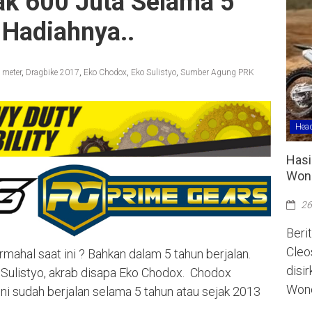
ak 600 Juta Selama 5
 Hadiahnya..
 meter
,
Dragbike 2017
,
Eko Chodox
,
Eko Sulistyo
,
Sumber Agung PRK
Head
Hasi
Wono
26
Berit
Cleo
rmahal saat ini ? Bahkan dalam 5 tahun berjalan.
disi
 Sulistyo, akrab disapa Eko Chodox. Chodox
Wono
ini sudah berjalan selama 5 tahun atau sejak 2013