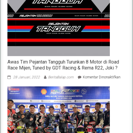
Yamaha
Jepang,
Tidak
Ada
Perubaha
Penting
M1
Awas Tim Pejantan Tangguh Turunkan 8 Motor di Road
Race Mijen, Tuned by GDT Racing & Rema R22, Joki ?
pada
28 Januari, 2022
BeritaBalap.com
Komentar Dinonaktifkan
Awas
Tim
Pejanta
Tanggu
Turunk
8
Motor
di
Road
Race