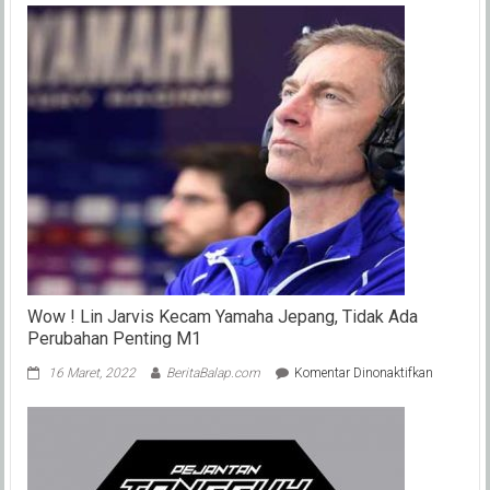
Wow ! Lin Jarvis Kecam Yamaha Jepang, Tidak Ada
Perubahan Penting M1
pada
16 Maret, 2022
BeritaBalap.com
Komentar Dinonaktifkan
Wow
!
Lin
Jarvis
Kecam