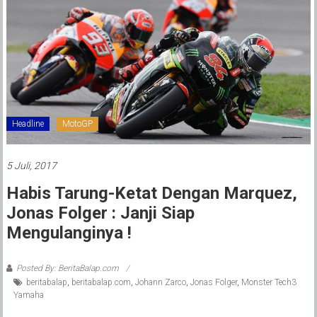
Headline
MotoGP
5 Juli, 2017
Habis Tarung-Ketat Dengan Marquez,
Jonas Folger : Janji Siap
Mengulanginya !
Posted By: BeritaBalap.com
beritabalap
,
beritabalap.com
,
Johann Zarco
,
Jonas Folger
,
Monster Tech3
Yamaha