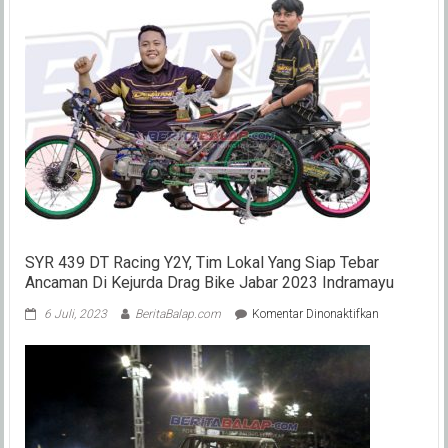
SYR 439 DT Racing Y2Y, Tim Lokal Yang Siap Tebar
Ancaman Di Kejurda Drag Bike Jabar 2023 Indramayu
pada
6 Juli, 2023
BeritaBalap.com
Komentar Dinonaktifkan
SYR
439
DT
Racing
Y2Y,
Tim
Lokal