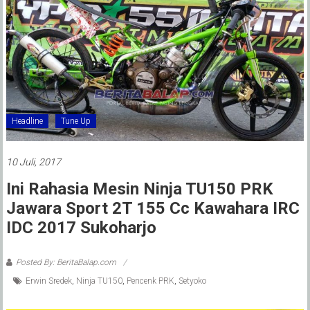
Headline
Tune Up
10 Juli, 2017
Ini Rahasia Mesin Ninja TU150 PRK
Jawara Sport 2T 155 Cc Kawahara IRC
IDC 2017 Sukoharjo
Posted By: BeritaBalap.com
Erwin Sredek
,
Ninja TU150
,
Pencenk PRK
,
Setyoko