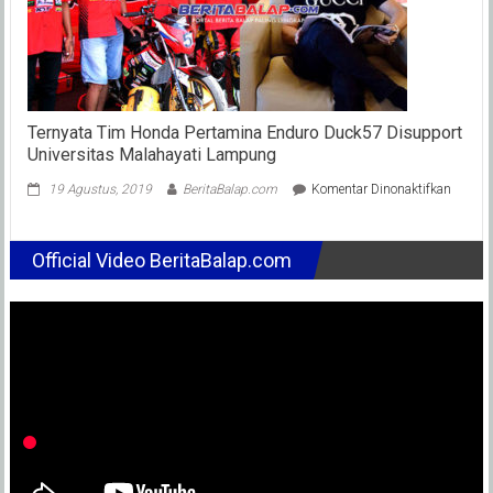
Uang
Pembi
Untuk
3
Kelas
Tembu
1
Ternyata Tim Honda Pertamina Enduro Duck57 Disupport
M
Universitas Malahayati Lampung
Lebih
pada
19 Agustus, 2019
BeritaBalap.com
Komentar Dinonaktifkan
Ternyat
Tim
Honda
Official Video BeritaBalap.com
Pertam
Enduro
Duck5
Disupp
Univers
Malaha
Lampu