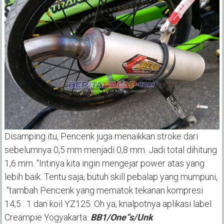
Disamping itu, Pencenk juga menaikkan stroke dari
sebelumnya 0,5 mm menjadi 0,8 mm. Jadi total dihitung
1,6 mm. “Intinya kita ingin mengejar power atas yang
lebih baik. Tentu saja, butuh skill pebalap yang mumpuni,
“tambah Pencenk yang mematok tekanan kompresi
14,5 : 1 dan koil YZ125. Oh ya, knalpotnya aplikasi label
Creampie Yogyakarta.
BB1/One”s/Unk