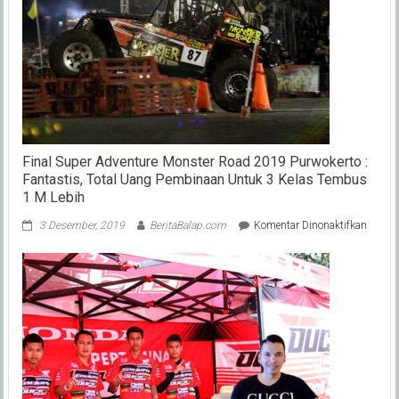
Yang
Siap
Tebar
Ancaman
Di
Kejurda
Drag
Bike
Jabar
2023
Final Super Adventure Monster Road 2019 Purwokerto :
Indramayu
Fantastis, Total Uang Pembinaan Untuk 3 Kelas Tembus
1 M Lebih
pada
3 Desember, 2019
BeritaBalap.com
Komentar Dinonaktifkan
Final
Super
Advent
Monst
Road
2019
Purwok
:
Fantas
Total