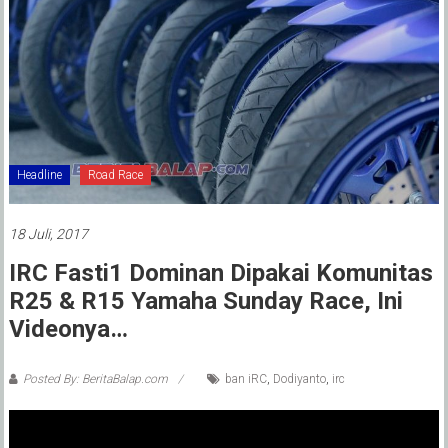
Headline
Road Race
18 Juli, 2017
IRC Fasti1 Dominan Dipakai Komunitas
R25 & R15 Yamaha Sunday Race, Ini
Videonya…
Posted By: BeritaBalap.com
ban iRC
,
Dodiyanto
,
irc