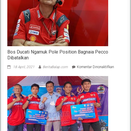
Dari
Aprilia
di
MotoGP
2026
Bos Ducati Ngamuk Pole Position Bagnaia Pecco
Dibatalkan
pada
18 April, 2021
BeritaBalap.com
Komentar Dinonaktifkan
Bos
Ducati
Ngamuk
Pole
Position
Bagnaia
Pecco
Dibatalkan