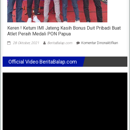
Keren ! Ketum IMI Jateng Kasih Bonus Duit Pribadi Buat
Atlet Peraih Medali PON Papua
pada
28 Oktober, 2021
BeritaBalap.com
Komentar Dinonaktifkan
Keren
!
Ketum
Official Video BeritaBalap.com
IMI
Jateng
Kasih
Bonus
Duit
Pribadi
Buat
Atlet
Peraih
Medali
PON
Papua