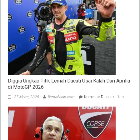
Diggia Ungkap Titik Lemah Ducati Usai Kalah Dari Aprilia
di MotoGP 2026
pada
27 Maret, 2026
BeritaBalap.com
Komentar Dinonaktifkan
Diggia
Ungkap
Titik
Lemah
Ducati
Usai
Kalah