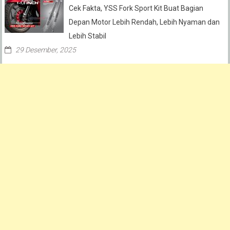
Cek Fakta, YSS Fork Sport Kit Buat Bagian
Depan Motor Lebih Rendah, Lebih Nyaman dan
Lebih Stabil
29 Desember, 2025