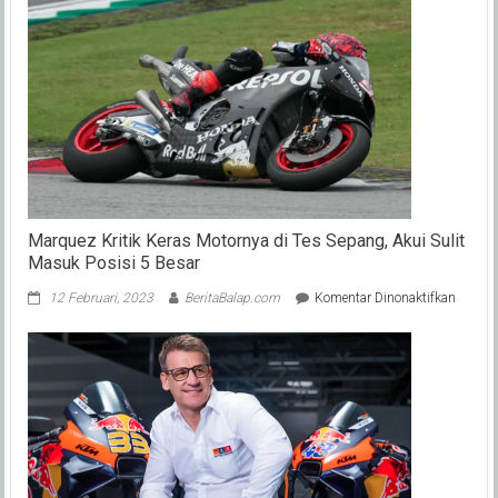
Marquez Kritik Keras Motornya di Tes Sepang, Akui Sulit
Masuk Posisi 5 Besar
pada
12 Februari, 2023
BeritaBalap.com
Komentar Dinonaktifkan
Marqu
Kritik
Keras
Motorn
di
Tes
Sepang
Akui
Sulit
Masuk