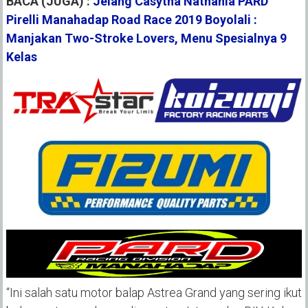
BACA (JUGA) :
Jelang Casytha Nathania PARD
Pirelli Manahadap Road Race 2019 Boyolali :
Manjakan Two-Stroke Lovers, Menu Spesialnya 9
Kelas
“Ini salah satu motor balap Astrea Grand yang sering ikut