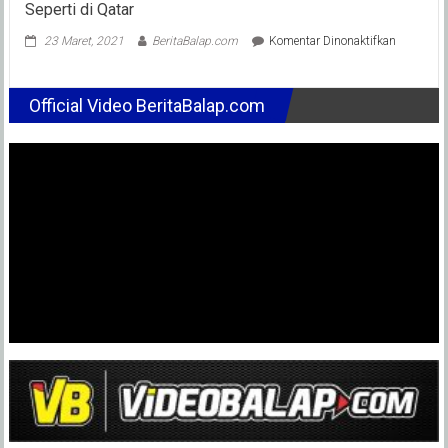
Seperti di Qatar
pada
23 Maret, 2021
BeritaBalap.com
Komentar Dinonaktifkan
Adik
VR46
Ini
Official Video BeritaBalap.com
Sebut
Lebih
Senang
Balapan
di
Malam
Hari
Seperti
di
Qatar