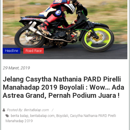
Headline
Road Race
29 Maret, 2019
Jelang Casytha Nathania PARD Pirelli
Manahadap 2019 Boyolali : Wow… Ada
Astrea Grand, Pernah Podium Juara !
Posted By: BeritaBalap.com
berita balap
,
beritabalap.com
,
Boyolali
,
Casytha Nathania PARD Pirelli
Manahadap 2019