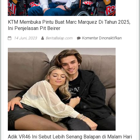
Posisi
5
Besar
KTM Membuka Pintu Buat Marc Marquez Di Tahun 2025,
Ini Penjelasan Pit Beirer
pada
14 Juni, 2023
BeritaBalap.com
Komentar Dinonaktifkan
KTM
Membuka
Pintu
Buat
Marc
Marquez
Di
Tahun
2025,
Ini
Penjelasan
Pit
Beirer
Adik VR46 Ini Sebut Lebih Senang Balapan di Malam Hari