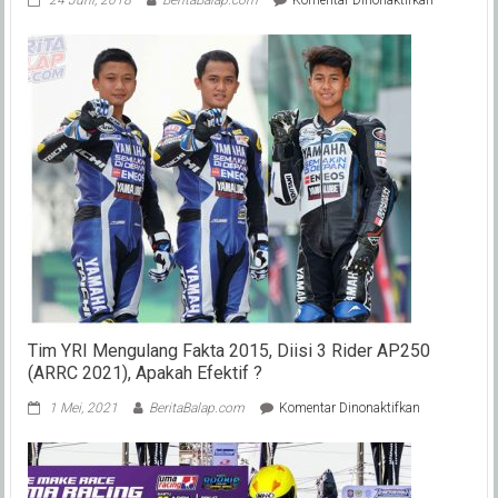
WSBK
2018
Laguna
Seca,
USA
(Race
1)
:
Kawasaki,
Ducati
&
Yamaha,
Podium
ke-
7
Kalinya
Rea
Tim YRI Mengulang Fakta 2015, Diisi 3 Rider AP250
!
(ARRC 2021), Apakah Efektif ?
pada
1 Mei, 2021
BeritaBalap.com
Komentar Dinonaktifkan
Tim
YRI
Mengulang
Fakta