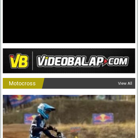
Drag
Bike
2026
Malang
Motocross
View All