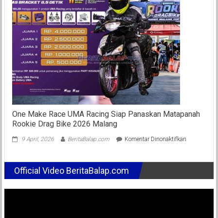
2015,
Diisi
3
Rider
AP250
(ARRC
2021),
Apakah
Efektif
?
One Make Race UMA Racing Siap Panaskan Matapanah
Rookie Drag Bike 2026 Malang
pada
9 April, 2026
BeritaBalap.com
Komentar Dinonaktifkan
One
Make
Race
Official Video BeritaBalap.com
UMA
Racing
Siap
Panaskan
Matapanah
Rookie