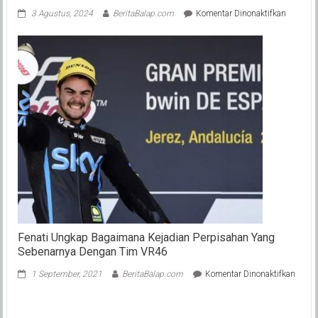
pada
3 Agustus, 2024
BeritaBalap.com
Komentar Dinonaktifkan
Profil
Ai
Ogura
Klaseme
Ke-
2
Moto2
Yang
Diproyek
MotoGP
2025
Gantika
Nakaga
Fenati Ungkap Bagaimana Kejadian Perpisahan Yang
Sebenarnya Dengan Tim VR46
pada
1 September, 2021
BeritaBalap.com
Komentar Dinonaktifkan
Fenati
Ungk
Baga