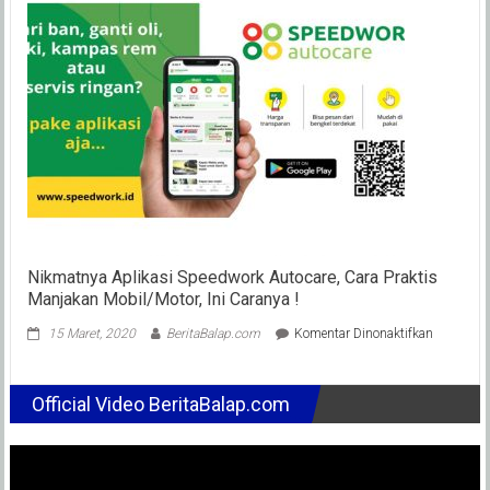
Kejad
Perpi
Yang
Seben
Deng
Tim
VR46
Nikmatnya Aplikasi Speedwork Autocare, Cara Praktis
Manjakan Mobil/Motor, Ini Caranya !
pada
15 Maret, 2020
BeritaBalap.com
Komentar Dinonaktifkan
Nikmatny
Aplikasi
Speedwor
Official Video BeritaBalap.com
Autocare,
Cara
Praktis
Manjakan