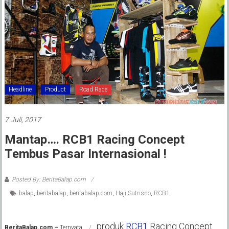
Headline
Product
Road Race
7 Juli, 2017
Mantap…. RCB1 Racing Concept
Tembus Pasar Internasional !
Posted By: BeritaBalap.com
balap
,
beritabalap
,
beritabalap.com
,
Haji Sutrisno
,
RCB1
produk
RCB1
Racing Concept
BeritaBalap.com –
Ternyata