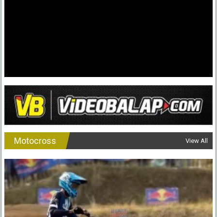
Mobil/Mot
Ini
Caranya
!
Motocross
View All