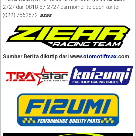
2727 dan 0818-57-2727 dan nomor telepon kantor
(022) 7562572.
azas
Sumber Berita dikutip dari www.
otomotifmax
.com