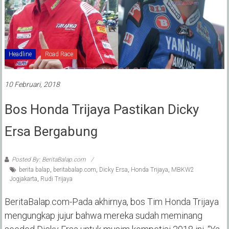
Headline
Road Race
10 Februari, 2018
Bos Honda Trijaya Pastikan Dicky
Ersa Bergabung
Posted By: BeritaBalap.com
berita balap
,
beritabalap.com
,
Dicky Ersa
,
Honda Trijaya
,
MBKW2
Jogjakarta
,
Rudi Trijaya
BeritaBalap.com-Pada akhirnya, bos Tim Honda Trijaya
mengungkap jujur bahwa mereka sudah meminang