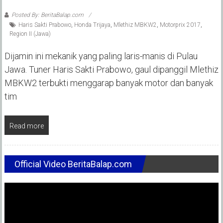
Posted By: BeritaBalap.com
Haris Sakti Prabowo
,
Honda Trijaya
,
Mlethiz MBKW2
,
Motorprix 2017
,
Region II (Jawa)
Dijamin ini mekanik yang paling laris-manis di Pulau
Jawa. Tuner Haris Sakti Prabowo, gaul dipanggil Mlethiz
MBKW2 terbukti menggarap banyak motor dan banyak
tim
Read more
Official Video BeritaBalap.com