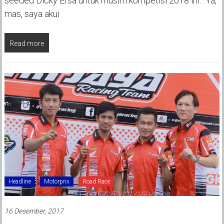
seeded Dicky Ersa untuk musim kompetisi 2018 ini. “Ya,
mas, saya akui
Read more
Headline
Motorprix
Road Race
16 Desember, 2017