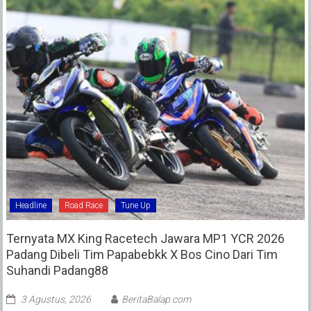
Headline
Road Race
Tune Up
Ternyata MX King Racetech Jawara MP1 YCR 2026
Padang Dibeli Tim Papabebkk X Bos Cino Dari Tim
Suhandi Padang88
3 Agustus, 2026
BeritaBalap.com