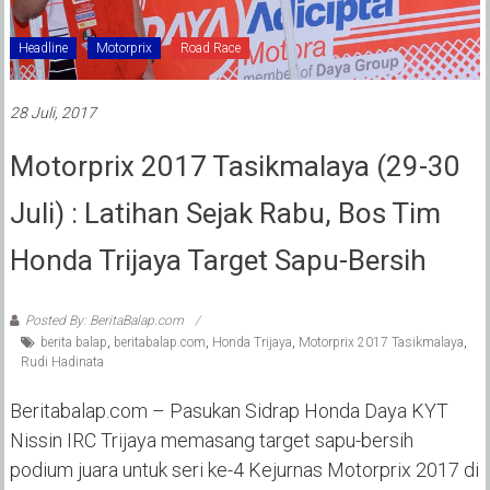
Headline
Motorprix
Road Race
28 Juli, 2017
Motorprix 2017 Tasikmalaya (29-30
Juli) : Latihan Sejak Rabu, Bos Tim
Honda Trijaya Target Sapu-Bersih
Posted By: BeritaBalap.com
berita balap
,
beritabalap.com
,
Honda Trijaya
,
Motorprix 2017 Tasikmalaya
,
Rudi Hadinata
Beritabalap.com – Pasukan Sidrap Honda Daya KYT
Nissin IRC Trijaya memasang target sapu-bersih
podium juara untuk seri ke-4 Kejurnas Motorprix 2017 di