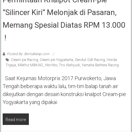
”Silincer Kiri” Melonjak di Pasaran,
Memang Spesial Diatas RPM 13.000
!
Posted By: BeritaBalap.com
Cream pie Racing
,
Cream pie Yogyakarta
,
Gendut Gdt Racing
,
Honda
Trijaya
,
Mlethiz MBKW2
,
Nto-Nto
,
Tris Wahyudi
,
Yamaha Bahtera Racing
Saat Kejurnas Motorprix 2017 Purwokerto, Jawa
Tengah beberapa waktu lalu, tim-tim balap tanah air
dikejutkan dengan desain konstruksi knalpot Cream-pie
Yogyakarta yang dipakai
Read more