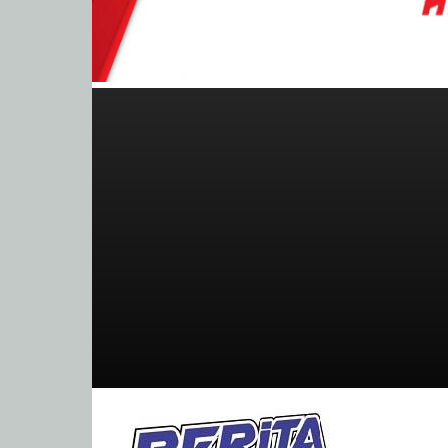
BeritaBalap.com