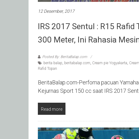
12 Desember, 2017
IRS 2017 Sentul : R15 Rafi
300 Meter, Ini Rahasia Mesin
Posted By: BeritaBalap.com
berita balap
,
beritabalap.com
,
Cream pie Yogyakarta
,
Cream
Rafid Topan
BeritaBalap.com-Perfoma pacuan Yamaha Y
Kejurnas Sport 150 cc saat IRS 2017 Sent
Read more