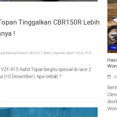
d Topan Tinggalkan CBR150R Lebih
nya !
Head
-pie Racing Exhaust
,
IRS 2017 Sentul
,
Kejurnas Sport 150 cc
,
R15
,
Hasi
Wono
ZF-R15 Rafid Topan begitu spesial di race 2
ul (10 Desember). Apa sebab ?
26
Berit
Cleo
disi
Wono