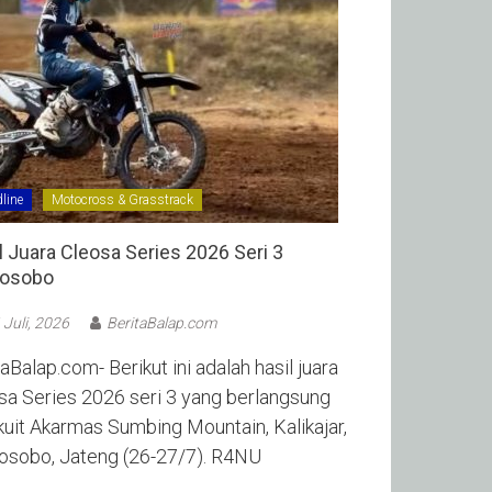
line
Motocross & Grasstrack
l Juara Cleosa Series 2026 Seri 3
sobo ‎
 Juli, 2026
BeritaBalap.com
aBalap.com- Berikut ini adalah hasil juara
sa Series 2026 seri 3 yang berlangsung
rkuit Akarmas Sumbing Mountain, Kalikajar,
sobo, Jateng (26-27/7). R4NU