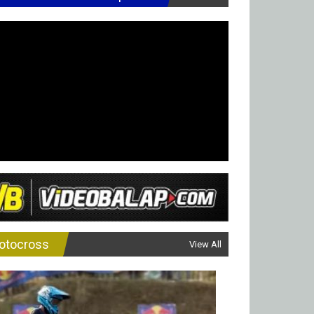
otocross
View All