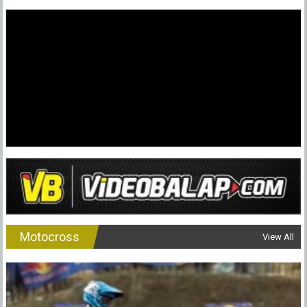
Yamaha
Hingga
Mau
Perpanjang
Kontrak
Sampai
2024
Motocross
View All