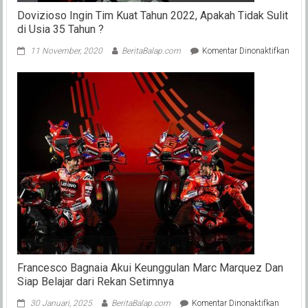
Dovizioso Ingin Tim Kuat Tahun 2022, Apakah Tidak Sulit
di Usia 35 Tahun ?
pada
11 November, 2020
BeritaBalap.com
Komentar Dinonaktifkan
Dovi
Ingin
Tim
Kuat
Tahu
2022
Apak
Tida
Sulit
di
Usia
35
Tahu
?
Francesco Bagnaia Akui Keunggulan Marc Marquez Dan
Siap Belajar dari Rekan Setimnya
pada
30 Januari, 2025
BeritaBalap.com
Komentar Dinonaktifkan