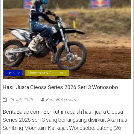
Headline
Motocross & Grasstrack
Hasil Juara Cleosa Series 2026 Seri 3 Wonosobo ‎
26 Juli, 2026
BeritaBalap.com
BeritaBalap.com- Berikut ini adalah hasil juara Cleosa
Series 2026 seri 3 yang berlangsung disirkuit Akarmas
Sumbing Mountain, Kalikajar, Wonosobo, Jateng (26-