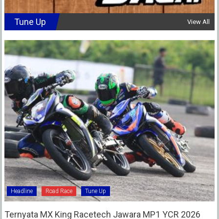
Tune Up
View All
Headline
Road Race
Tune Up
Ternyata MX King Racetech Jawara MP1 YCR 2026