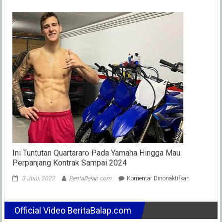
Frances
Bagnaia
Akui
Keungg
Marc
Marque
Dan
Siap
Belajar
dari
Rekan
Setimny
Ini Tuntutan Quartararo Pada Yamaha Hingga Mau
Perpanjang Kontrak Sampai 2024
pada
3 Juni, 2022
BeritaBalap.com
Komentar Dinonaktifkan
Ini
Tuntutan
Quartararo
Official Video BeritaBalap.com
Pada