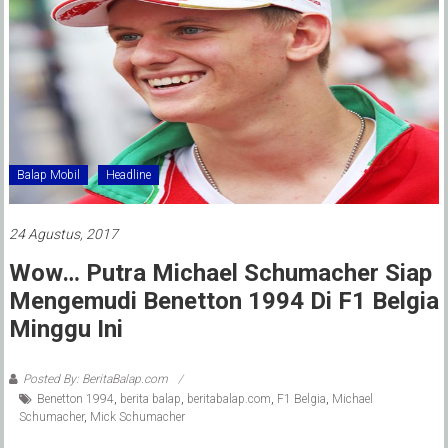
Balap Mobil
Headline
24 Agustus, 2017
Wow… Putra Michael Schumacher Siap
Mengemudi Benetton 1994 Di F1 Belgia
Minggu Ini
Posted By: BeritaBalap.com
Benetton 1994
,
berita balap
,
beritabalap.com
,
F1 Belgia
,
Michael
Schumacher
,
Mick Schumacher