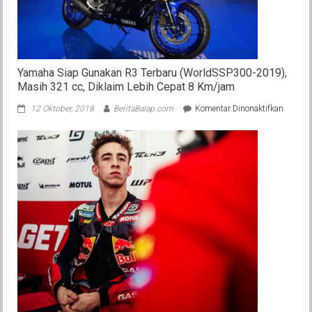
Baru
Bicara
Event
2025
Yamaha Siap Gunakan R3 Terbaru (WorldSSP300-2019),
Masih 321 cc, Diklaim Lebih Cepat 8 Km/jam
pada
12 Oktober, 2018
BeritaBalap.com
Komentar Dinonaktifkan
Yamah
Siap
Gunaka
R3
Terbaru
(World
2019),
Masih
321
cc,
Diklaim
Lebih
Cepat
8
Km/ja