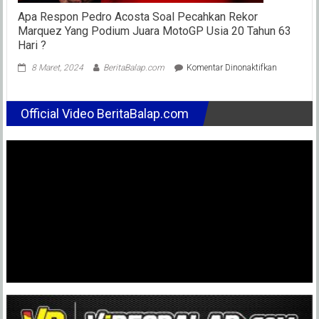
Apa Respon Pedro Acosta Soal Pecahkan Rekor
Marquez Yang Podium Juara MotoGP Usia 20 Tahun 63
Hari ?
pada
8 Maret, 2024
BeritaBalap.com
Komentar Dinonaktifkan
Apa
Respon
Pedro
Official Video BeritaBalap.com
Acosta
Soal
Pecahkan
Rekor
Marquez
Yang
Podium
Juara
MotoGP
Usia
20
Tahun
63
Hari
?