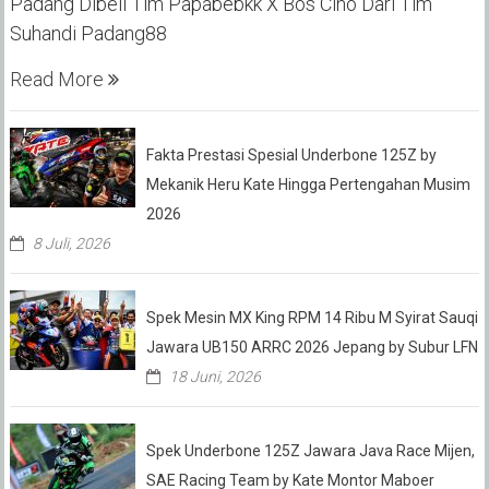
Padang Dibeli Tim Papabebkk X Bos Cino Dari Tim
Suhandi Padang88
Read More
Fakta Prestasi Spesial Underbone 125Z by
Mekanik Heru Kate Hingga Pertengahan Musim
2026
8 Juli, 2026
Spek Mesin MX King RPM 14 Ribu M Syirat Sauqi
Jawara UB150 ARRC 2026 Jepang by Subur LFN
18 Juni, 2026
Spek Underbone 125Z Jawara Java Race Mijen,
SAE Racing Team by Kate Montor Maboer