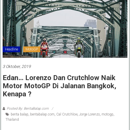
Headline
MotoGP
3 Oktober, 2019
Edan… Lorenzo Dan Crutchlow Naik
Motor MotoGP Di Jalanan Bangkok,
Kenapa ?
Posted By: BeritaBalap.com
berita balap
,
beritabalap.com
,
Cal Crutchlow
,
Jorge Lorenzo
,
motogp
,
Thailand