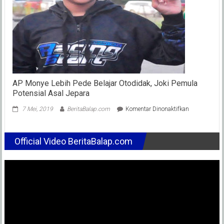
2023
AP Monye Lebih Pede Belajar Otodidak, Joki Pemula
Potensial Asal Jepara
pada
7 Mei, 2019
BeritaBalap.com
Komentar Dinonaktifkan
AP
Monye
Lebih
Official Video BeritaBalap.com
Pede
Belajar
Otodidak,
Joki
Pemula
Potensial
Asal
Jepara