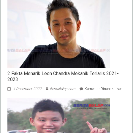
Kemenanga
Pecco
Bagnaia
di
Sachsenrin
Adalah
Mahakarya
Yang
Menyandan
Tanda
Sang
Juara
2 Fakta Menarik Leon Chandra Mekanik Terlaris 2021-
2023
pada
4 Desember, 2022
BeritaBalap.com
Komentar Dinonaktifkan
2
Fakta
Menari
Leon
Chand
Mekan
Terlari
2021-