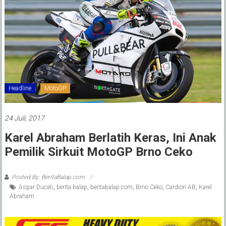
Headline
MotoGP
24 Juli, 2017
Karel Abraham Berlatih Keras, Ini Anak
Pemilik Sirkuit MotoGP Brno Ceko
Posted By: BeritaBalap.com
Aspar Ducati
,
berita balap
,
beritabalap.com
,
Brno Ceko
,
Cardion AB
,
Karel
Abraham