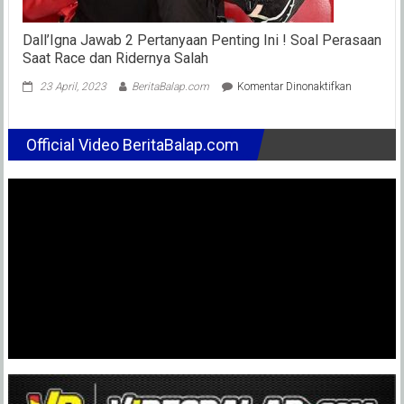
Dall’Igna Jawab 2 Pertanyaan Penting Ini ! Soal Perasaan
Saat Race dan Ridernya Salah
pada
23 April, 2023
BeritaBalap.com
Komentar Dinonaktifkan
Dall’Igna
Jawab
2
Official Video BeritaBalap.com
Pertanyaan
Penting
Ini
!
Soal
Perasaan
Saat
Race
dan
Ridernya
Salah