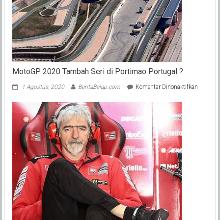
Ini
Spek
MX
King
Jawara
Expert
150
cc
MotoGP 2020 Tambah Seri di Portimao Portugal ?
pada
1 Agustus, 2020
BeritaBalap.com
Komentar Dinonaktifkan
MotoGP
2020
Tambah
Seri
di
Portima
Portugal
?