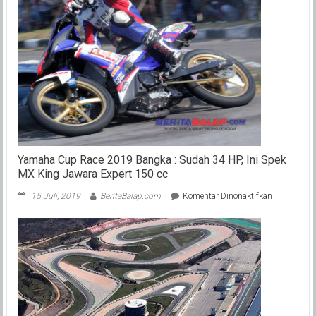
Yamaha Cup Race 2019 Bangka : Sudah 34 HP, Ini Spek
MX King Jawara Expert 150 cc
pada
15 Juli, 2019
BeritaBalap.com
Komentar Dinonaktifkan
Yamaha
Cup
Race
2019
Bangka
:
Sudah
34
HP,