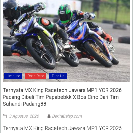
Headline
Road Race
Tune Up
Ternyata MX King Racetech Jawara MP1 YCR 2026
Padang Dibeli Tim Papabebkk X Bos Cino Dari Tim
Suhandi Padang88
3 Agustus, 2026
BeritaBalap.com
Ternyata MX King Racetech Jawara MP1 YCR 2026