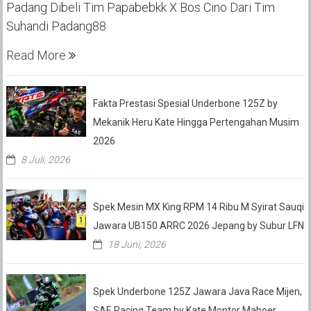
Padang Dibeli Tim Papabebkk X Bos Cino Dari Tim
Suhandi Padang88
Read More
Fakta Prestasi Spesial Underbone 125Z by
Mekanik Heru Kate Hingga Pertengahan Musim
2026
8 Juli, 2026
Spek Mesin MX King RPM 14 Ribu M Syirat Sauqi
Jawara UB150 ARRC 2026 Jepang by Subur LFN
18 Juni, 2026
Spek Underbone 125Z Jawara Java Race Mijen,
SAE Racing Team by Kate Montor Maboer