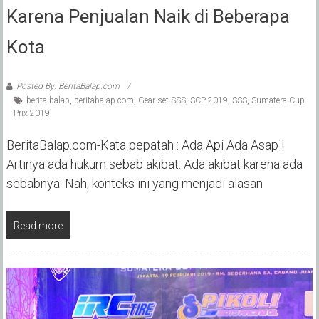
Karena Penjualan Naik di Beberapa
Kota
Posted By: BeritaBalap.com
berita balap
,
beritabalap.com
,
Gear-set SSS
,
SCP 2019
,
SSS
,
Sumatera Cup
Prix 2019
BeritaBalap.com-Kata pepatah : Ada Api Ada Asap !
Artinya ada hukum sebab akibat. Ada akibat karena ada
sebabnya. Nah, konteks ini yang menjadi alasan
Read more