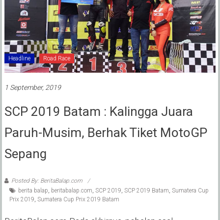
Headline
Road Race
1 September, 2019
SCP 2019 Batam : Kalingga Juara
Paruh-Musim, Berhak Tiket MotoGP
Sepang
Posted By: BeritaBalap.com
berita balap
,
beritabalap.com
,
SCP 2019
,
SCP 2019 Batam
,
Sumatera Cup
Prix 2019
,
Sumatera Cup Prix 2019 Batam