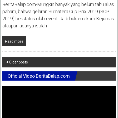
BeritaBalap.com-Mungkin banyak yang belum tahu alias
paham, bahwa gelaran Sumatera Cup Prix 2019 (SCP
2019) berstatus club-event. Jadi bukan rekom Kejurnas
ataupun adanya istilah
Read more
Posts
Older posts
navigation
Official Video BeritaBalap.com