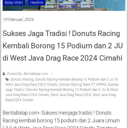
Balap Mobil
Headline
19 Februari, 2024
Sukses Jaga Tradisi ! Donuts Racing
Kembali Borong 15 Podium dan 2 JU
di West Java Drag Race 2024 Cimahi
Posted By: BeritaBalap.com
Donuts Racing
,
Donuts Racing Kembali Borong 15 Podium dan 2 JU di
West Java Drag Race 2024 Cimahi
,
Donuts Racing Team FT IRPRO
,
Sukses
Jaga Tradisi ! Donuts Racing Kembali Borong 15 Podium dan 2 JU di West
Java Drag Race 2024 Cimahi
,
West Java Drag Race 2024
,
West Java Drag
Race 2024 Cimahi
BeritaBalap.com- Sukses menjaga tradisi ! Donuts
Racing kembali borong 15 podium dan 2 Juara Umum