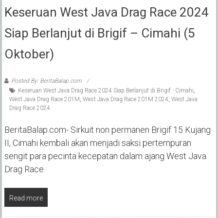
Keseruan West Java Drag Race 2024
Siap Berlanjut di Brigif – Cimahi (5
Oktober)
Posted By: BeritaBalap.com
Keseruan West Java Drag Race 2024 Siap Berlanjut di Brigif - Cimahi
,
West Java Drag Race 201M
,
West Java Drag Race 201M 2024
,
West Java
Drag Race 2024
BeritaBalap.com- Sirkuit non permanen Brigif 15 Kujang
II, Cimahi kembali akan menjadi saksi pertempuran
sengit para pecinta kecepatan dalam ajang West Java
Drag Race
Read more