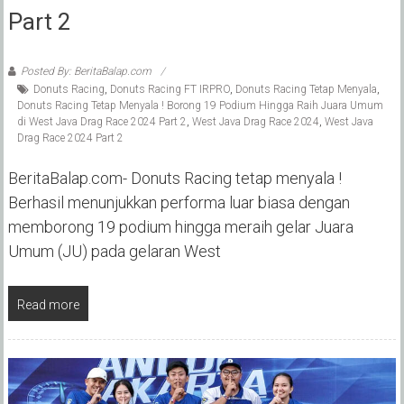
Part 2
Posted By: BeritaBalap.com
Donuts Racing
,
Donuts Racing FT IRPRO
,
Donuts Racing Tetap Menyala
,
Donuts Racing Tetap Menyala ! Borong 19 Podium Hingga Raih Juara Umum
di West Java Drag Race 2024 Part 2
,
West Java Drag Race 2024
,
West Java
Drag Race 2024 Part 2
BeritaBalap.com- Donuts Racing tetap menyala !
Berhasil menunjukkan performa luar biasa dengan
memborong 19 podium hingga meraih gelar Juara
Umum (JU) pada gelaran West
Read more