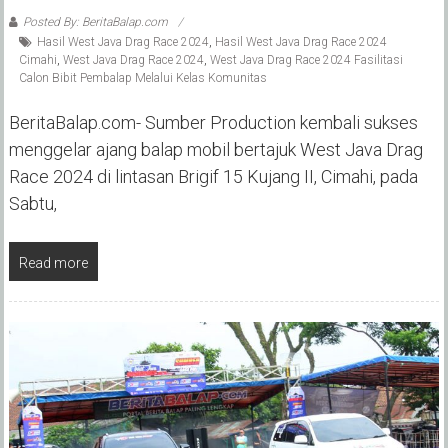
Posted By: BeritaBalap.com
Hasil West Java Drag Race 2024
,
Hasil West Java Drag Race 2024
Cimahi
,
West Java Drag Race 2024
,
West Java Drag Race 2024 Fasilitasi
Calon Bibit Pembalap Melalui Kelas Komunitas
BeritaBalap.com- Sumber Production kembali sukses
menggelar ajang balap mobil bertajuk West Java Drag
Race 2024 di lintasan Brigif 15 Kujang II, Cimahi, pada
Sabtu,
Read more