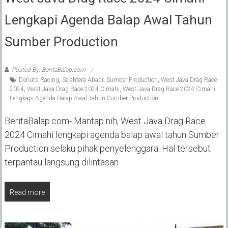
Lengkapi Agenda Balap Awal Tahun
Sumber Production
Posted By: BeritaBalap.com
Donuts Racing
,
Sejahtera Abadi
,
Sumber Production
,
West Java Drag Race
2024
,
West Java Drag Race 2024 Cimahi
,
West Java Drag Race 2024 Cimahi
Lengkapi Agenda Balap Awal Tahun Sumber Production
BeritaBalap.com- Mantap nih, West Java Drag Race
2024 Cimahi lengkapi agenda balap awal tahun Sumber
Production selaku pihak penyelenggara. Hal tersebut
terpantau langsung dilintasan
Read more