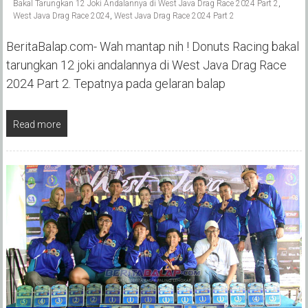
Bakal Tarungkan 12 Joki Andalannya di West Java Drag Race 2024 Part 2
,
West Java Drag Race 2024
,
West Java Drag Race 2024 Part 2
BeritaBalap.com- Wah mantap nih ! Donuts Racing bakal
tarungkan 12 joki andalannya di West Java Drag Race
2024 Part 2. Tepatnya pada gelaran balap
Read more