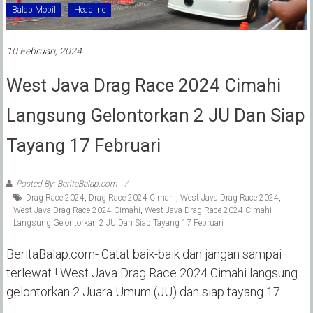
Balap Mobil
Headline
10 Februari, 2024
West Java Drag Race 2024 Cimahi
Langsung Gelontorkan 2 JU Dan Siap
Tayang 17 Februari
Posted By: BeritaBalap.com
Drag Race 2024
,
Drag Race 2024 Cimahi
,
West Java Drag Race 2024
,
West Java Drag Race 2024 Cimahi
,
West Java Drag Race 2024 Cimahi
Langsung Gelontorkan 2 JU Dan Siap Tayang 17 Februari
BeritaBalap.com- Catat baik-baik dan jangan sampai
terlewat ! West Java Drag Race 2024 Cimahi langsung
gelontorkan 2 Juara Umum (JU) dan siap tayang 17