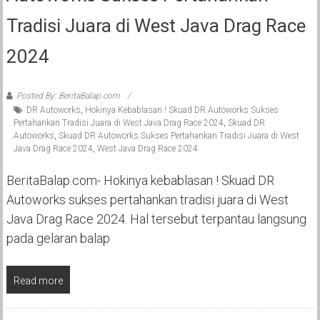
Tradisi Juara di West Java Drag Race
2024
Posted By: BeritaBalap.com
DR Autoworks
,
Hokinya Kebablasan ! Skuad DR Autoworks Sukses
Pertahankan Tradisi Juara di West Java Drag Race 2024
,
Skuad DR
Autoworks
,
Skuad DR Autoworks Sukses Pertahankan Tradisi Juara di West
Java Drag Race 2024
,
West Java Drag Race 2024
BeritaBalap.com- Hokinya kebablasan ! Skuad DR
Autoworks sukses pertahankan tradisi juara di West
Java Drag Race 2024. Hal tersebut terpantau langsung
pada gelaran balap
Read more