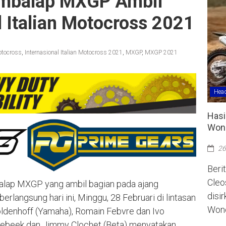
embalap MXGP Ambil
l Italian Motocross 2021
Motocross
,
Internasional Italian Motocross 2021
,
MXGP
,
MXGP 2021
Head
Hasi
Wono
26
Berit
Cleo
lap MXGP yang ambil bagian pada ajang
disi
erlangsung hari ini, Minggu, 28 Februari di lintasan
Wono
Coldenhoff (Yamaha), Romain Febvre dan Ivo
orebeek dan Jimmy Clochet (Beta) menyatakan