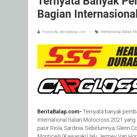
Ternyata Banyak P
Bagian Internasiona
Posted By: BeritaBalap.com
Internasional Italian 
BeritaBalap.com-
Ternyata banyak pemba
International Italian Motocross 2021 yang b
pasir Riola, Sardinia. Sebelumnya, Glenn 
Monticelli (Kawasaki) lalu Jermey Van H