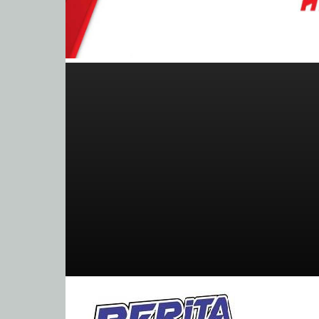
BeritaBalap.com