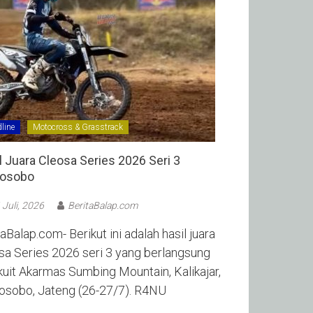
line
Motocross & Grasstrack
l Juara Cleosa Series 2026 Seri 3
sobo ‎
 Juli, 2026
BeritaBalap.com
aBalap.com- Berikut ini adalah hasil juara
sa Series 2026 seri 3 yang berlangsung
rkuit Akarmas Sumbing Mountain, Kalikajar,
sobo, Jateng (26-27/7). R4NU