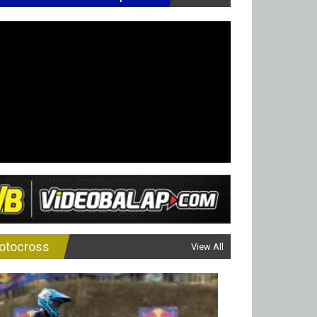
otocross
View All