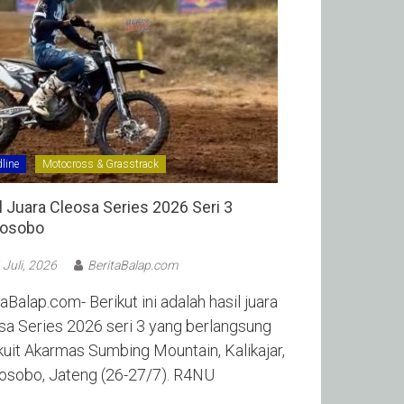
line
Motocross & Grasstrack
l Juara Cleosa Series 2026 Seri 3
sobo ‎
 Juli, 2026
BeritaBalap.com
aBalap.com- Berikut ini adalah hasil juara
sa Series 2026 seri 3 yang berlangsung
rkuit Akarmas Sumbing Mountain, Kalikajar,
sobo, Jateng (26-27/7). R4NU