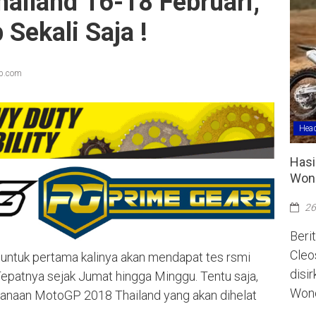
ailand 16-18 Februari,
Sekali Saja !
ap.com
Head
Hasi
Wono
26
Berit
Cleo
d untuk pertama kalinya akan mendapat tes rsmi
disi
epatnya sejak Jumat hingga Minggu. Tentu saja,
Wono
aksanaan MotoGP 2018 Thailand yang akan dihelat