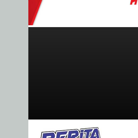
BeritaBalap.com