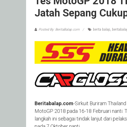
Tes MotoGP 2018 Th
Jatah Sepang Cukup 
Posted By: BeritaBalap.com
berita balap
,
beritabal
Beritabalap.com
-Sirkuit Buriram Thailan
MotoGP 2018 pada 16-18 Februari nanti. T
langkah ini sebagai tindak lanjut dari pel
pada 7 Oktober nanti.