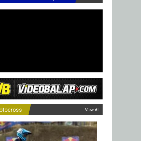
otocross
View All