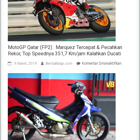
MotoGP Qatar (FP2) : Marquez Tercepat & Pecahkan
Rekor, Top Speednya 351,7 Km/jam Kalahkan Ducati
pada
9 Maret, 2019
BeritaBalap.com
Komentar Dinonaktifkan
MotoGP
Qatar
(FP2)
:
Marquez
Tercepat
&
Pecahkan
Rekor,
Top
Speednya
351,7
Km/jam