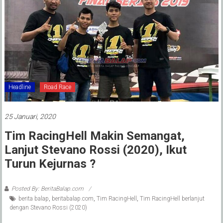
Headline
Road Race
25 Januari, 2020
Tim RacingHell Makin Semangat,
Lanjut Stevano Rossi (2020), Ikut
Turun Kejurnas ?
Posted By: BeritaBalap.com
berita balap
,
beritabalap.com
,
Tim RacingHell
,
Tim RacingHell berlanjut
dengan Stevano Rossi (2020)