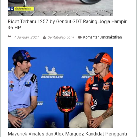
Kalahkan
Ducati
Riset Terbaru 125Z by Gendut GDT Racing Jogja Hampir
36 HP
pada
4 Januari, 2021
BeritaBalap.com
Komentar Dinonaktifkan
Riset
Terbaru
125Z
by
Gendut
GDT
Racing
Jogja
Hampir
36
HP
Maverick Vinales dan Alex Marquez Kandidat Pengganti