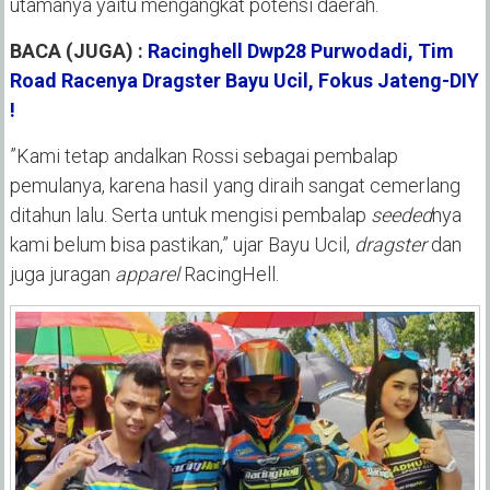
utamanya yaitu mengangkat potensi daerah.
BACA (JUGA) :
Racinghell Dwp28 Purwodadi, Tim
Road Racenya Dragster Bayu Ucil, Fokus Jateng-DIY
!
”Kami tetap andalkan Rossi sebagai pembalap
pemulanya, karena hasiI yang diraih sangat cemerlang
ditahun lalu. Serta untuk mengisi pembalap
seeded
nya
kami belum bisa pastikan,” ujar Bayu Ucil,
dragster
dan
juga juragan
apparel
RacingHell.