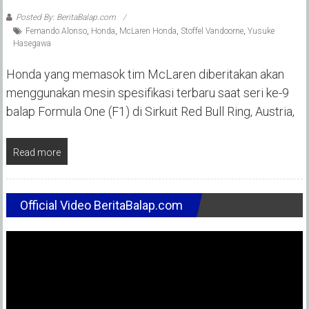
Posted By: BeritaBalap.com
Fernando Alonso
,
Honda
,
McLaren Honda
,
Stoffel Vandoorne
,
Yusuke
Hasegawa
Honda yang memasok tim McLaren diberitakan akan
menggunakan mesin spesifikasi terbaru saat seri ke-9
balap Formula One (F1) di Sirkuit Red Bull Ring, Austria,
Read more
Official Video BeritaBalap.com