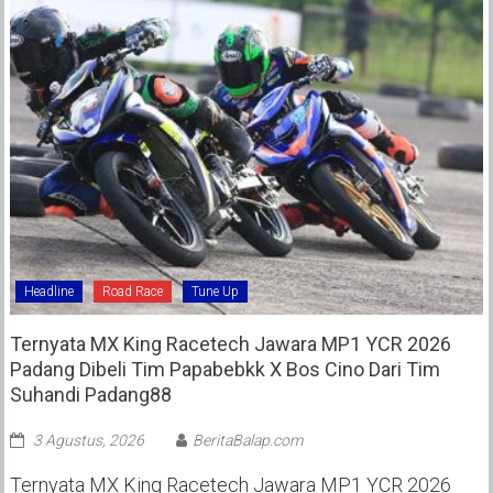
Headline
Road Race
Tune Up
Ternyata MX King Racetech Jawara MP1 YCR 2026
Padang Dibeli Tim Papabebkk X Bos Cino Dari Tim
Suhandi Padang88
3 Agustus, 2026
BeritaBalap.com
Ternyata MX King Racetech Jawara MP1 YCR 2026