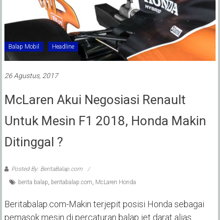
Balap Mobil
Headline
26 Agustus, 2017
McLaren Akui Negosiasi Renault
Untuk Mesin F1 2018, Honda Makin
Ditinggal ?
Posted By: BeritaBalap.com
berita balap
,
beritabalap.com
,
McLaren Honda
Beritabalap.com-Makin terjepit posisi Honda sebagai
pemasok mesin di percaturan balap jet darat alias