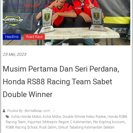
Headline
Road Race
23 Mei, 2023
Musim Pertama Dan Seri Perdana,
Honda RS88 Racing Team Sabet
Double Winner
Posted By: BeritaBalap.com
Astra Honda Motor
,
Astra Motor
,
Double WInner Kelas Rookie
,
Honda RS88
Racing Team
,
Kejurnas Motorprix Region C Kalimantan
,
Per Kopling Koizumi
,
RS88 Racing School
,
Rudi Salim
,
Sirkuit Tabalong Kalimantan Selatan