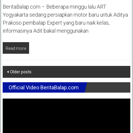
BeritaBalap.com – Beberapa minggu lalu ART
Yogyakarta sedang persiapkan motor baru untuk Aditya
Prakoso pembalap Expert yang baru naik kelas,
informasinya Adit bakal menggunakan
Read more
Posts
Older posts
navigation
Official Video BeritaBalap.com