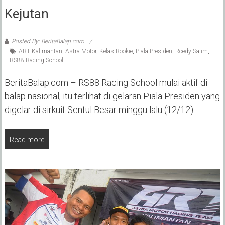
Kejutan
Posted By: BeritaBalap.com
ART Kalimantan
,
Astra Motor
,
Kelas Rookie
,
Piala Presiden
,
Roedy Salim
,
RS88 Racing School
BeritaBalap.com – RS88 Racing School mulai aktif di
balap nasional, itu terlihat di gelaran Piala Presiden yang
digelar di sirkuit Sentul Besar minggu lalu (12/12)
Read more