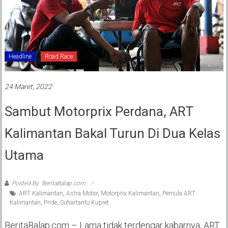
Headline
Road Race
24 Maret, 2022
Sambut Motorprix Perdana, ART
Kalimantan Bakal Turun Di Dua Kelas
Utama
Posted By: BeritaBalap.com
ART Kalimantan
,
Astra Motor
,
Motorprix Kalimantan
,
Pemula ART
Kalimantan
,
Pride
,
Suhartanto Kupret
BeritaBalap.com – Lama tidak terdengar kabarnya, ART