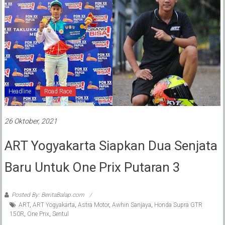
Headline
Road Race
26 Oktober, 2021
ART Yogyakarta Siapkan Dua Senjata
Baru Untuk One Prix Putaran 3
Posted By: BeritaBalap.com
ART
,
ART Yogyakarta
,
Astra Motor
,
Awhin Sanjaya
,
Honda Supra GTR
150R
,
One Prix
,
Sentul