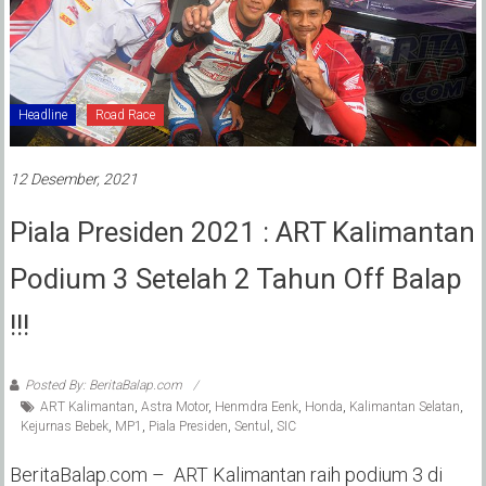
Headline
Road Race
12 Desember, 2021
Piala Presiden 2021 : ART Kalimantan
Podium 3 Setelah 2 Tahun Off Balap
!!!
Posted By: BeritaBalap.com
ART Kalimantan
,
Astra Motor
,
Henmdra Eenk
,
Honda
,
Kalimantan Selatan
,
Kejurnas Bebek
,
MP1
,
Piala Presiden
,
Sentul
,
SIC
BeritaBalap.com – ART Kalimantan raih podium 3 di