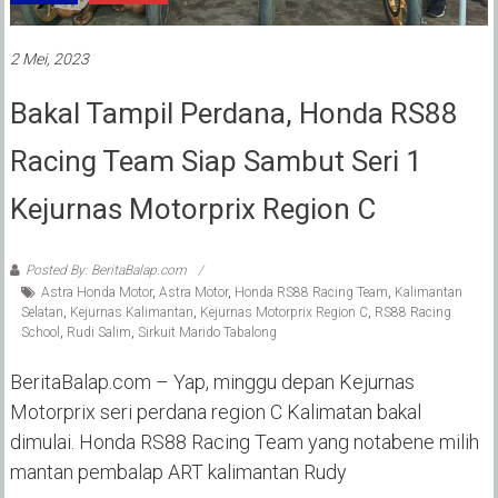
2 Mei, 2023
Bakal Tampil Perdana, Honda RS88
Racing Team Siap Sambut Seri 1
Kejurnas Motorprix Region C
Posted By: BeritaBalap.com
Astra Honda Motor
,
Astra Motor
,
Honda RS88 Racing Team
,
Kalimantan
Selatan
,
Kejurnas Kalimantan
,
Kejurnas Motorprix Region C
,
RS88 Racing
School
,
Rudi Salim
,
Sirkuit Marido Tabalong
BeritaBalap.com – Yap, minggu depan Kejurnas
Motorprix seri perdana region C Kalimatan bakal
dimulai. Honda RS88 Racing Team yang notabene milih
mantan pembalap ART kalimantan Rudy