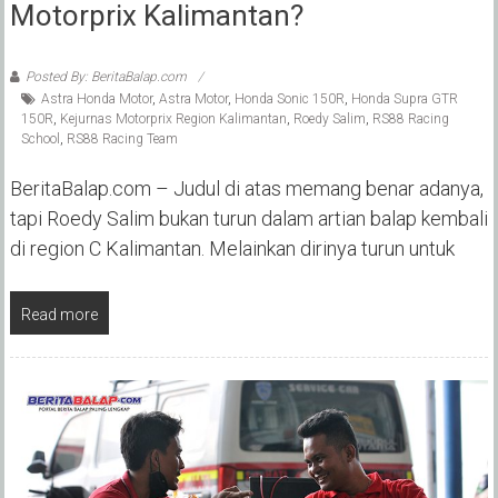
Motorprix Kalimantan?
Posted By: BeritaBalap.com
Astra Honda Motor
,
Astra Motor
,
Honda Sonic 150R
,
Honda Supra GTR
150R
,
Kejurnas Motorprix Region Kalimantan
,
Roedy Salim
,
RS88 Racing
School
,
RS88 Racing Team
BeritaBalap.com – Judul di atas memang benar adanya,
tapi Roedy Salim bukan turun dalam artian balap kembali
di region C Kalimantan. Melainkan dirinya turun untuk
Read more